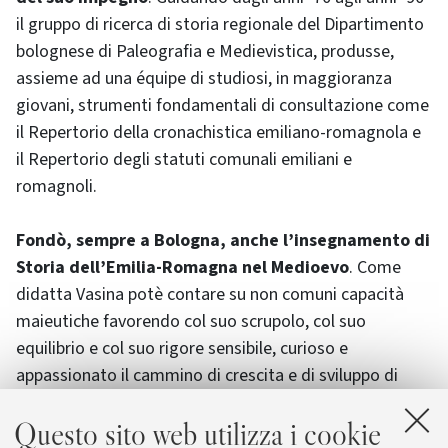
il gruppo di ricerca di storia regionale del Dipartimento
bolognese di Paleografia e Medievistica, produsse,
assieme ad una équipe di studiosi, in maggioranza
giovani, strumenti fondamentali di consultazione come
il Repertorio della cronachistica emiliano-romagnola e
il Repertorio degli statuti comunali emiliani e
romagnoli.
Fondò, sempre a Bologna, anche l’insegnamento di
Storia dell’Emilia-Romagna nel Medioevo
. Come
didatta Vasina potè contare su non comuni capacità
maieutiche favorendo col suo scrupolo, col suo
equilibrio e col suo rigore sensibile, curioso e
appassionato il cammino di crescita e di sviluppo di
intere generazioni di studenti e di giovani studiosi. Ciò
Questo sito web utilizza i cookie
in virtù di un’indole signorilmente larga e disponibile