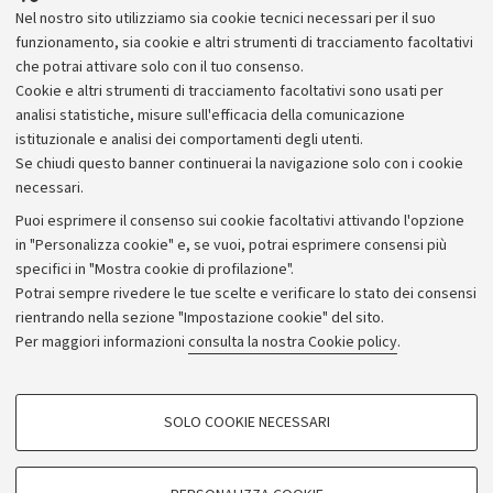
ma anche di una sostanza cristiana fortemente
Nel nostro sito utilizziamo sia cookie tecnici necessari per il suo
interiorizzata e massimamente anticonformistica ed
funzionamento, sia cookie e altri strumenti di tracciamento facoltativi
evangelica.
che potrai attivare solo con il tuo consenso.
Cookie e altri strumenti di tracciamento facoltativi sono usati per
analisi statistiche, misure sull'efficacia della comunicazione
istituzionale e analisi dei comportamenti degli utenti.
Se chiudi questo banner continuerai la navigazione solo con i cookie
necessari.
Archivio
Puoi esprimere il consenso sui cookie facoltativi attivando l'opzione
in "Personalizza cookie" e, se vuoi, potrai esprimere consensi più
Comunicati stampa
specifici in "Mostra cookie di profilazione".
Redazione
Potrai sempre rivedere le tue scelte e verificare lo stato dei consensi
rientrando nella sezione "Impostazione cookie" del sito.
Rassegna stampa
Per maggiori informazioni
consulta la nostra Cookie policy
.
Seguici su:
COOKIE DI PROFILAZIONE - FACOLTATIVI
SOLO COOKIE NECESSARI
Si tratta di cookie utilizzati per analizzare le caratteristiche della navigazione
degli utenti, creare profili in base al loro comportamento sul sito, per analisi
di marketing.