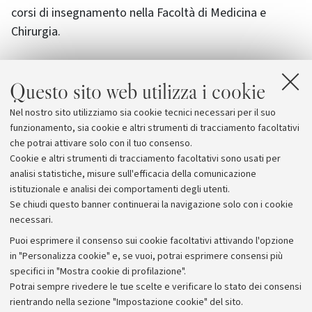
corsi di insegnamento nella Facoltà di Medicina e
Chirurgia.
Il Prof. Caldarera ha contribuito alla formazione di
Questo sito web utilizza i cookie
numerosi Allievi studiosi nel campo della Biochimica
apprezzati a livello Nazionale ed Internazionale, educati
Nel nostro sito utilizziamo sia cookie tecnici necessari per il suo
dietro al suo esempio a seguire l’impulso per il nuovo
funzionamento, sia cookie e altri strumenti di tracciamento facoltativi
senza accontentarsi dei risultati raggiunti.
che potrai attivare solo con il tuo consenso.
Cookie e altri strumenti di tracciamento facoltativi sono usati per
analisi statistiche, misure sull'efficacia della comunicazione
istituzionale e analisi dei comportamenti degli utenti.
Se chiudi questo banner continuerai la navigazione solo con i cookie
necessari.
Archivio
Puoi esprimere il consenso sui cookie facoltativi attivando l'opzione
in "Personalizza cookie" e, se vuoi, potrai esprimere consensi più
Comunicati stampa
specifici in "Mostra cookie di profilazione".
Redazione
Potrai sempre rivedere le tue scelte e verificare lo stato dei consensi
rientrando nella sezione "Impostazione cookie" del sito.
Rassegna stampa