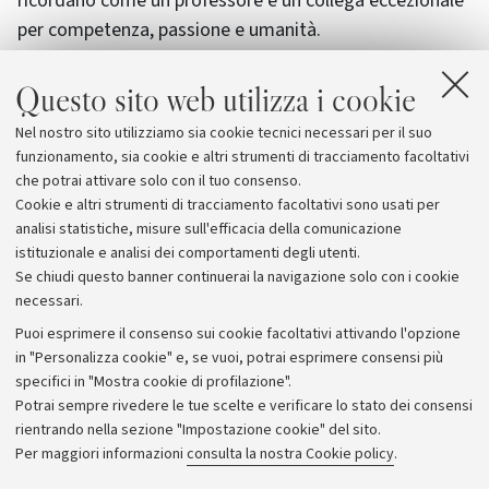
ricordano come un professore e un collega eccezionale
per competenza, passione e umanità.
Questo sito web utilizza i cookie
La cerimonia funebre
si svolgerà sabato 27 dicembre,
Nel nostro sito utilizziamo sia cookie tecnici necessari per il suo
alle ore 11.00, presso la Cappella di S. Gregorio
funzionamento, sia cookie e altri strumenti di tracciamento facoltativi
dell’Ospedale S. Orsola-Malpighi.
che potrai attivare solo con il tuo consenso.
Cookie e altri strumenti di tracciamento facoltativi sono usati per
analisi statistiche, misure sull'efficacia della comunicazione
istituzionale e analisi dei comportamenti degli utenti.
Se chiudi questo banner continuerai la navigazione solo con i cookie
necessari.
Archivio
Puoi esprimere il consenso sui cookie facoltativi attivando l'opzione
in "Personalizza cookie" e, se vuoi, potrai esprimere consensi più
Comunicati stampa
specifici in "Mostra cookie di profilazione".
Redazione
Potrai sempre rivedere le tue scelte e verificare lo stato dei consensi
rientrando nella sezione "Impostazione cookie" del sito.
Rassegna stampa
Per maggiori informazioni
consulta la nostra Cookie policy
.