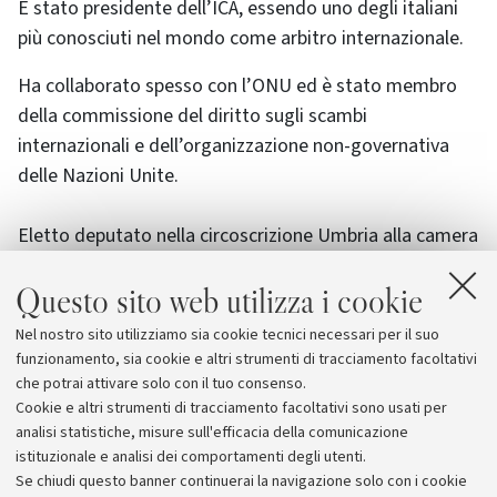
È stato presidente dell’ICA, essendo uno degli italiani
più conosciuti nel mondo come arbitro internazionale.
Ha collaborato spesso con l’ONU ed è stato membro
della commissione del diritto sugli scambi
internazionali e dell’organizzazione non-governativa
delle Nazioni Unite.
Eletto deputato nella circoscrizione Umbria alla camera
dei deputati nel 1994 con il Polo delle Libertà, è stato
Questo sito web utilizza i cookie
ministro del commercio con l’estero nel primo governo
Berlusconi. Nel 2001 è stato nominato presidente della
Nel nostro sito utilizziamo sia cookie tecnici necessari per il suo
Rete Ferroviaria Italiana e vicepresidente della
funzionamento, sia cookie e altri strumenti di tracciamento facoltativi
Confindustria del Lazio.
che potrai attivare solo con il tuo consenso.
Cookie e altri strumenti di tracciamento facoltativi sono usati per
analisi statistiche, misure sull'efficacia della comunicazione
istituzionale e analisi dei comportamenti degli utenti.
Se chiudi questo banner continuerai la navigazione solo con i cookie