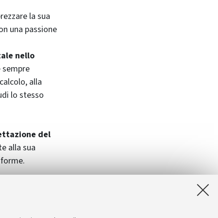
rezzare la sua
con una passione
tale nello
e sempre
calcolo, alla
udi lo stesso
ettazione del
e alla sua
iforme.
 Laschi come un
ianze alla