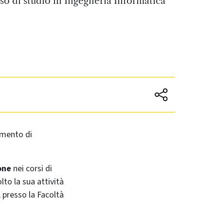
so di studio in Ingegneria Informatica
imento di
one
nei corsi di
lto la sua attività
, presso la Facoltà