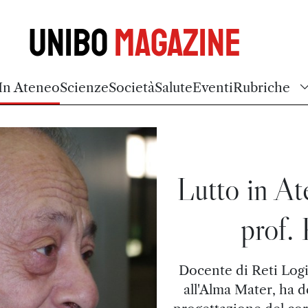
Unibo
Magazine
In Ateneo
Scienze
Società
Salute
Eventi
Rubriche
Lutto in At
prof.
Docente di Reti Logi
all'Alma Mater, ha 