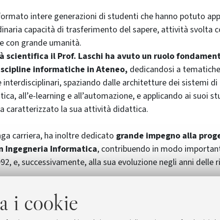
a formato intere generazioni di studenti che hanno potuto app
dinaria capacità di trasferimento del sapere, attività svolta 
 e con grande umanità.
tà scientifica il Prof. Laschi ha avuto un ruolo fondamen
iscipline informatiche in Ateneo,
dedicandosi a tematich
e interdisciplinari, spaziando dalle architetture dei sistemi di 
ica, all’e-learning e all’automazione, e applicando ai suoi st
 caratterizzato la sua attività didattica.
nga carriera, ha inoltre dedicato
grande impegno alla prog
in Ingegneria Informatica
, contribuendo in modo important
92, e, successivamente, alla sua evoluzione negli anni delle r
i Informatica - Scienza e Ingegneria ricorda il prof. Roberto
a i cookie
o, saggia guida e caro amico ed esprime le più vive condogl