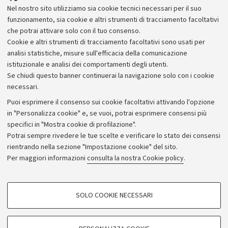
Nel nostro sito utilizziamo sia cookie tecnici necessari per il suo
in via Andrea Costa 89, a Bologna.
funzionamento, sia cookie e altri strumenti di tracciamento facoltativi
che potrai attivare solo con il tuo consenso.
Cookie e altri strumenti di tracciamento facoltativi sono usati per
analisi statistiche, misure sull'efficacia della comunicazione
istituzionale e analisi dei comportamenti degli utenti.
Se chiudi questo banner continuerai la navigazione solo con i cookie
necessari.
Archivio
Puoi esprimere il consenso sui cookie facoltativi attivando l'opzione
in "Personalizza cookie" e, se vuoi, potrai esprimere consensi più
Comunicati stampa
specifici in "Mostra cookie di profilazione".
Redazione
Potrai sempre rivedere le tue scelte e verificare lo stato dei consensi
rientrando nella sezione "Impostazione cookie" del sito.
Rassegna stampa
Per maggiori informazioni
consulta la nostra Cookie policy
.
Seguici su:
COOKIE DI PROFILAZIONE - FACOLTATIVI
SOLO COOKIE NECESSARI
Si tratta di cookie utilizzati per analizzare le caratteristiche della navigazione
degli utenti, creare profili in base al loro comportamento sul sito, per analisi
di marketing.