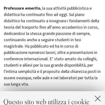
Professore emerito
, la sua attività pubblicistica e
didattica ha continuato fino ad oggi. Sul piano
didattico ha continuato a insegnare i fondamenti della
teoria del trasporto fino all'anno accademico in corso,
dedicandovi la stessa grande passione di sempre,
continuando anche a seguire studenti in tesi
magistrale. Ha pubblicato ed ha in corso di
pubblicazione numerosi lavori, oltre a presentazioni in
conferenze internazionali. E’ stato amato da colleghi,
studenti e allievi per la sua grande disponibilità, per
l’intima semplicità e il proposito della chiarezza posti in
essere ovunque, nelle aule e nei laboratori per tutta la
sua lunga vita.
La cerimonia funebre si svolgerà mercoledì 17
Questo sito web utilizza i cookie
luglio, alle 15:30
presso la chiesa di San Paolo Ravone,