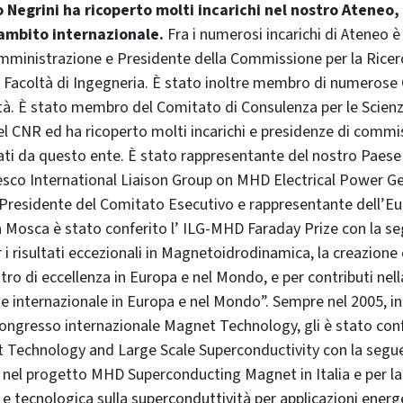
co Negrini ha ricoperto molti incarichi nel nostro Ateneo,
 ambito internazionale.
Fra i numerosi incarichi di Ateneo
Amministrazione e Presidente della Commissione per la Ricerc
 Facoltà di Ingegneria. È stato inoltre membro di numerose
tà. È stato membro del Comitato di Consulenza per le Scienz
el CNR ed ha ricoperto molti incarichi e presidenze di commi
ati da questo ente. È stato rappresentante del nostro Paese
esco International Liaison Group on MHD Electrical Power G
 Presidente del Comitato Esecutivo e rappresentante dell’Eur
a Mosca è stato conferito l’ ILG-MHD Faraday Prize con la s
i risultati eccezionali in Magnetoidrodinamica, la creazione 
ro di eccellenza in Europa e nel Mondo, e per contributi ne
e internazionale in Europa e nel Mondo”. Sempre nel 2005, in
ngresso internazionale Magnet Technology, gli è stato confe
 Technology and Large Scale Superconductivity con la segu
p nel progetto MHD Superconducting Magnet in Italia e per l
a e tecnologica sulla superconduttività per applicazioni energ