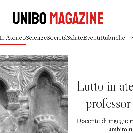
Unibo
Magazine
In Ateneo
Scienze
Società
Salute
Eventi
Rubriche
Lutto in at
professor
Docente di ingegneri
ambito n