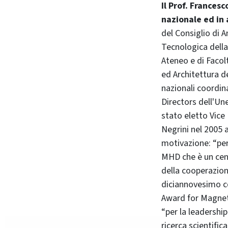
Il Prof. Frances
nazionale ed in
del Consiglio di 
Tecnologica della
Ateneo e di Facol
ed Architettura d
nazionali coordin
Directors dell'Un
stato eletto Vice
Negrini nel 2005 
motivazione: “per 
MHD che è un cent
della cooperazion
diciannovesimo co
Award for Magnet
“per la leadershi
ricerca scientific