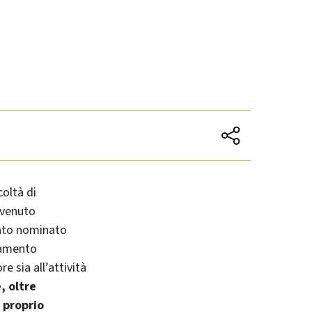
coltà di
divenuto
tato nominato
pamento
e sia all’attività
, oltre
l proprio