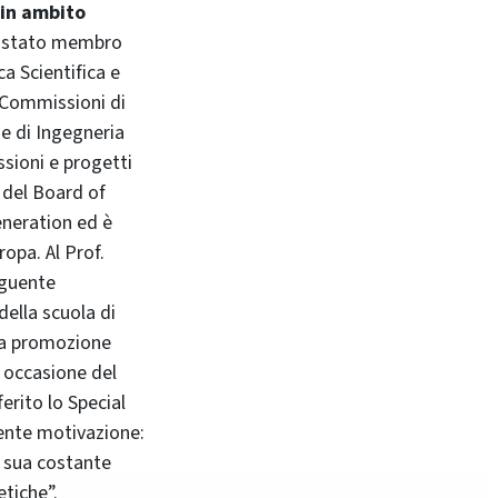
 in ambito
 è stato membro
a Scientifica e
 Commissioni di
e di Ingegneria
ssioni e progetti
 del Board of
eneration ed è
opa. Al Prof.
eguente
della scuola di
lla promozione
 occasione del
rito lo Special
ente motivazione:
a sua costante
etiche”.