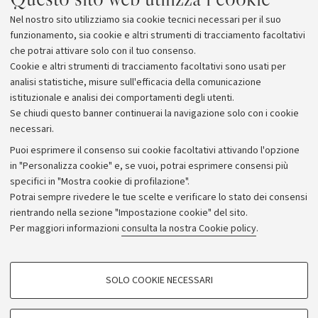
professor Cesare Faldini, attuale direttore della II
Nel nostro sito utilizziamo sia cookie tecnici necessari per il suo
Clinica Ortopedica, ed il professor Stefano Zaffagnini,
funzionamento, sia cookie e altri strumenti di tracciamento facoltativi
direttore del Dipartimento Rizzoli Sicilia.
che potrai attivare solo con il tuo consenso.
Cookie e altri strumenti di tracciamento facoltativi sono usati per
analisi statistiche, misure sull'efficacia della comunicazione
istituzionale e analisi dei comportamenti degli utenti.
Se chiudi questo banner continuerai la navigazione solo con i cookie
necessari.
Archivio
Puoi esprimere il consenso sui cookie facoltativi attivando l'opzione
in "Personalizza cookie" e, se vuoi, potrai esprimere consensi più
Comunicati stampa
specifici in "Mostra cookie di profilazione".
Redazione
Potrai sempre rivedere le tue scelte e verificare lo stato dei consensi
rientrando nella sezione "Impostazione cookie" del sito.
Rassegna stampa
Per maggiori informazioni
consulta la nostra Cookie policy
.
Seguici su:
COOKIE DI PROFILAZIONE - FACOLTATIVI
SOLO COOKIE NECESSARI
Si tratta di cookie utilizzati per analizzare le caratteristiche della navigazione
degli utenti, creare profili in base al loro comportamento sul sito, per analisi
di marketing.