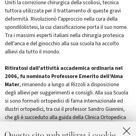
Uniti la correzione chirurgica della scoliosi, tecnica
tuttora utilizzata per il trattamento di queste gravi
deformità. Rivoluzionò l’approccio nella cura della
spondilolistesi, la cui classificazione porta il suo nome.
Tra i massimi esperti italiani nella chirurgia protesica
dell’anca e del ginocchio alla sua scuola ha accolto
allievi da tutto il mondo.
Ritiratosi dall'attività accademica ordinaria nel
2006, fu nominato Professore Emerito dell’Alma
Mater
, rimanendo a lungo al Rizzoli a disposizione
degli allievi per suggerimenti e consigli. Alla sua Scuola
si sono formati ortopedici di fama internazionale ed
illustri ortopedici, tra cui il professor Sandro Giannini,
che gli è succeduto alla guida della Clinica Ortopedica
fino allo scorso anno, il professor Maurilio Marcacci,
Questo sito web utilizza i cookie
attuale direttore della Clinica Ortopedica di Bologna, il