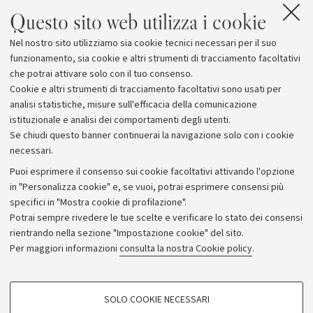
Questo sito web utilizza i cookie
appartenenza all'Alma Mater.
Nel nostro sito utilizziamo sia cookie tecnici necessari per il suo
Il funerale si svolgerà
giovedì 23 marzo, alle 15,
nella
funzionamento, sia cookie e altri strumenti di tracciamento facoltativi
cappella San Francesco del Cimitero di Rimini.
che potrai attivare solo con il tuo consenso.
Cookie e altri strumenti di tracciamento facoltativi sono usati per
analisi statistiche, misure sull'efficacia della comunicazione
istituzionale e analisi dei comportamenti degli utenti.
Se chiudi questo banner continuerai la navigazione solo con i cookie
necessari.
Archivio
Puoi esprimere il consenso sui cookie facoltativi attivando l'opzione
in "Personalizza cookie" e, se vuoi, potrai esprimere consensi più
Comunicati stampa
specifici in "Mostra cookie di profilazione".
Redazione
Potrai sempre rivedere le tue scelte e verificare lo stato dei consensi
rientrando nella sezione "Impostazione cookie" del sito.
Rassegna stampa
Per maggiori informazioni
consulta la nostra Cookie policy
.
Seguici su:
COOKIE DI PROFILAZIONE - FACOLTATIVI
SOLO COOKIE NECESSARI
Si tratta di cookie utilizzati per analizzare le caratteristiche della navigazione