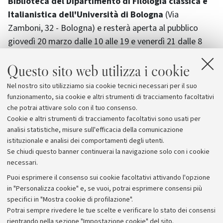
Biblioteca del Dipartimento di Filologia classica e
Italianistica dell'Università di Bologna
(Via
Zamboni, 32 - Bologna) e resterà aperta al pubblico
giovedì 20 marzo dalle 10 alle 19 e venerdì 21 dalle 8
alle 10. In seguito, sempre venerdì 21 marzo, alle 10,30,
Questo sito web utilizza i cookie
si terrà la cerimonia di ricordo accademica nella
Cappella Bulgari dell'Archiginnasio. La cerimonia
Nel nostro sito utilizziamo sia cookie tecnici necessari per il suo
funebre si terrà invece alle ore 11,30 presso la Basilica
funzionamento, sia cookie e altri strumenti di tracciamento facoltativi
di San Domenico.
che potrai attivare solo con il tuo consenso.
Cookie e altri strumenti di tracciamento facoltativi sono usati per
analisi statistiche, misure sull'efficacia della comunicazione
istituzionale e analisi dei comportamenti degli utenti.
Se chiudi questo banner continuerai la navigazione solo con i cookie
necessari.
Archivio
Puoi esprimere il consenso sui cookie facoltativi attivando l'opzione
in "Personalizza cookie" e, se vuoi, potrai esprimere consensi più
Comunicati stampa
specifici in "Mostra cookie di profilazione".
Redazione
Potrai sempre rivedere le tue scelte e verificare lo stato dei consensi
rientrando nella sezione "Impostazione cookie" del sito.