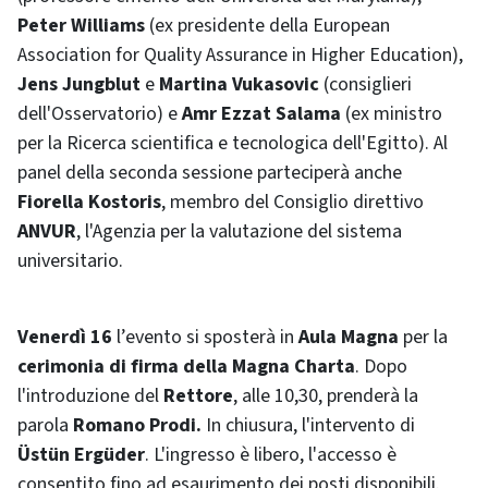
Peter Williams
(ex presidente della
European
Association for Quality Assurance in Higher Education
),
Jens Jungblut
e
Martina Vukasovic
(consiglieri
dell'Osservatorio) e
Amr Ezzat Salama
(ex ministro
per la Ricerca scientifica e tecnologica dell'Egitto). Al
panel della seconda sessione parteciperà anche
Fiorella Kostoris
, membro del Consiglio direttivo
ANVUR
, l'Agenzia per la valutazione del sistema
universitario.
Venerdì 16
l’evento si sposterà in
Aula Magna
per la
cerimonia di firma della Magna Charta
. Dopo
l'introduzione del
Rettore
, alle 10,30, prenderà la
parola
Romano Prodi.
In chiusura, l'intervento di
Üstün Ergüder
. L'ingresso è libero, l'accesso è
consentito fino ad esaurimento dei posti disponibili.