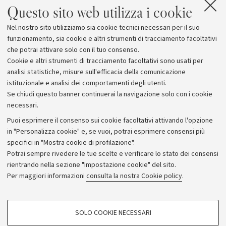
Il XIII anniversario della Magna Charta
Questo sito web utilizza i cookie
Universitatum
Nel nostro sito utilizziamo sia cookie tecnici necessari per il suo
Osservatorio Magna Charta
funzionamento, sia cookie e altri strumenti di tracciamento facoltativi
che potrai attivare solo con il tuo consenso.
Cookie e altri strumenti di tracciamento facoltativi sono usati per
analisi statistiche, misure sull'efficacia della comunicazione
istituzionale e analisi dei comportamenti degli utenti.
Se chiudi questo banner continuerai la navigazione solo con i cookie
necessari.
Archivio
Puoi esprimere il consenso sui cookie facoltativi attivando l'opzione
in "Personalizza cookie" e, se vuoi, potrai esprimere consensi più
Comunicati stampa
specifici in "Mostra cookie di profilazione".
Redazione
Potrai sempre rivedere le tue scelte e verificare lo stato dei consensi
rientrando nella sezione "Impostazione cookie" del sito.
Rassegna stampa
Per maggiori informazioni
consulta la nostra Cookie policy
.
Seguici su:
COOKIE DI PROFILAZIONE - FACOLTATIVI
SOLO COOKIE NECESSARI
Si tratta di cookie utilizzati per analizzare le caratteristiche della navigazione