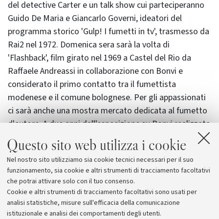
del detective Carter e un talk show cui parteciperanno
Guido De Maria e Giancarlo Governi, ideatori del
programma storico 'Gulp! I fumetti in tv', trasmesso da
Rai2 nel 1972. Domenica sera sarà la volta di
'Flashback', film girato nel 1969 a Castel del Rio da
Raffaele Andreassi in collaborazione con Bonvi e
considerato il primo contatto tra il fumettista
modenese e il comune bolognese. Per gli appassionati
ci sarà anche una mostra mercato dedicata al fumetto
d'autore. A due anni dall'esposizione su Bonvi realizzata
nell'ambito di 'Bologna 2000', la Provincia ha
Questo sito web utilizza i cookie
annunciato che intende realizzare dal maggio 2003 una
Nel nostro sito utilizziamo sia cookie tecnici necessari per il suo
mostra permanente e annuale dedicata all'attività dei
funzionamento, sia cookie e altri strumenti di tracciamento facoltativi
due fumettisti con un concorso per le promesse del
che potrai attivare solo con il tuo consenso.
fumetto.
Cookie e altri strumenti di tracciamento facoltativi sono usati per
analisi statistiche, misure sull'efficacia della comunicazione
istituzionale e analisi dei comportamenti degli utenti.