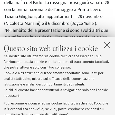
della malìa del Fado. La rassegna proseguirà sabato 26
con la prima nazionale dell'omaggio a Primo Levi di
Tiziana Ghiglioni; altri appuntamenti il 29 novembre
(Nicoletta Manzini) e il 6 dicembre (Joyce Yuille ).
Nell'ambito della presentazione si sono svolti altri due
eventi 'made in provincia': l'inaugurazione del murales
(da ora scenografia dell'Auditorium delle scuole luogo
Questo sito web utilizza i cookie
dei concerti) e della mostra - che sarà replicata il 18 -
Nel nostro sito utilizziamo sia cookie tecnici necessari per il suo
del fumettista pittore di Castenaso Fabrizio Fabbri; la
funzionamento, sia cookie e altri strumenti di tracciamento facoltativi
proiezione di "Bocca di Rosa" il 'corto' pluripremiato del
che potrai attivare solo con il tuo consenso.
regista bolognese Riccardo Marchesini.
Cookie e altri strumenti di tracciamento facoltativi sono usati per
analisi statistiche, misure sull'efficacia della comunicazione
istituzionale e analisi dei comportamenti degli utenti.
Se chiudi questo banner continuerai la navigazione solo con i cookie
necessari.
Archivio
Puoi esprimere il consenso sui cookie facoltativi attivando l'opzione
in "Personalizza cookie" e, se vuoi, potrai esprimere consensi più
Comunicati stampa
specifici in "Mostra cookie di profilazione".