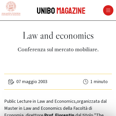
vai al contenuto della pagina
vai al menu di navigazione
Unibo
Magazine
Law and economics
Conferenza sul mercato mobiliare.
07 maggio 2003
1 minuto
Public Lecture in Law and Economics
,organizzata dal
Master in
Law and Economics
della Facoltà di
Economia, direttore
Prof. Fiorentin
dal titolo "
The