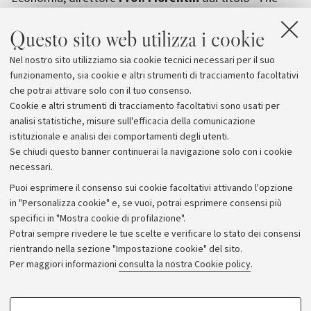
Market Abuse Directive
". Con
Carmine Di Noia
,
Questo sito web utilizza i cookie
coordinatore settore societario e mercato mobiliare.
Assonime.
Nel nostro sito utilizziamo sia cookie tecnici necessari per il suo
Venerdì 9 maggio, ore 16, Villa
funzionamento, sia cookie e altri strumenti di tracciamento facoltativi
Guastavillani.Via degli Scalini 34 - Bologna
che potrai attivare solo con il tuo consenso.
Cookie e altri strumenti di tracciamento facoltativi sono usati per
analisi statistiche, misure sull'efficacia della comunicazione
istituzionale e analisi dei comportamenti degli utenti.
Se chiudi questo banner continuerai la navigazione solo con i cookie
necessari.
Archivio
Puoi esprimere il consenso sui cookie facoltativi attivando l'opzione
in "Personalizza cookie" e, se vuoi, potrai esprimere consensi più
Comunicati stampa
specifici in "Mostra cookie di profilazione".
Redazione
Potrai sempre rivedere le tue scelte e verificare lo stato dei consensi
rientrando nella sezione "Impostazione cookie" del sito.
Rassegna stampa
Per maggiori informazioni
consulta la nostra Cookie policy
.
Seguici su:
COOKIE DI PROFILAZIONE - FACOLTATIVI