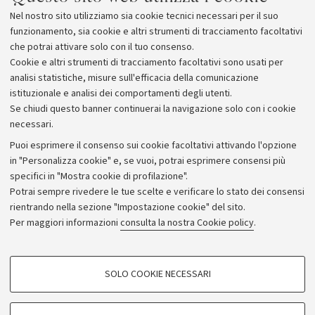
Allegati
Nel nostro sito utilizziamo sia cookie tecnici necessari per il suo
Museo di Palazzo Poggi
funzionamento, sia cookie e altri strumenti di tracciamento facoltativi
che potrai attivare solo con il tuo consenso.
Cookie e altri strumenti di tracciamento facoltativi sono usati per
analisi statistiche, misure sull'efficacia della comunicazione
istituzionale e analisi dei comportamenti degli utenti.
Se chiudi questo banner continuerai la navigazione solo con i cookie
necessari.
Archivio
Puoi esprimere il consenso sui cookie facoltativi attivando l'opzione
in "Personalizza cookie" e, se vuoi, potrai esprimere consensi più
Comunicati stampa
specifici in "Mostra cookie di profilazione".
Redazione
Potrai sempre rivedere le tue scelte e verificare lo stato dei consensi
rientrando nella sezione "Impostazione cookie" del sito.
Rassegna stampa
Per maggiori informazioni
consulta la nostra Cookie policy
.
Seguici su:
COOKIE DI PROFILAZIONE - FACOLTATIVI
SOLO COOKIE NECESSARI
Si tratta di cookie utilizzati per analizzare le caratteristiche della navigazione
degli utenti, creare profili in base al loro comportamento sul sito, per analisi
di marketing.