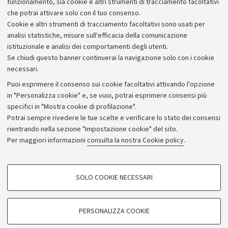
funzionamento, sia cookie e altri strumenti di tracciamento facoltativi
lasciate ad un ospite d'eccezione, Romano Prodi,
che potrai attivare solo con il tuo consenso.
Presidente della Commissione Unione Europea.
Cookie e altri strumenti di tracciamento facoltativi sono usati per
analisi statistiche, misure sull'efficacia della comunicazione
istituzionale e analisi dei comportamenti degli utenti.
Se chiudi questo banner continuerai la navigazione solo con i cookie
necessari.
Archivio
Puoi esprimere il consenso sui cookie facoltativi attivando l'opzione
in "Personalizza cookie" e, se vuoi, potrai esprimere consensi più
Comunicati stampa
specifici in "Mostra cookie di profilazione".
Redazione
Potrai sempre rivedere le tue scelte e verificare lo stato dei consensi
rientrando nella sezione "Impostazione cookie" del sito.
Rassegna stampa
Per maggiori informazioni
consulta la nostra Cookie policy
.
Seguici su:
COOKIE DI PROFILAZIONE - FACOLTATIVI
SOLO COOKIE NECESSARI
Si tratta di cookie utilizzati per analizzare le caratteristiche della navigazione
degli utenti, creare profili in base al loro comportamento sul sito, per analisi
di marketing.
PERSONALIZZA COOKIE
© Copyright 2026 - ALMA MATER STUDIORUM - Università di
Mostra cookie di profilazione
Bologna - Via Zamboni, 33 - 40126 Bologna - PI: 01131710376 -