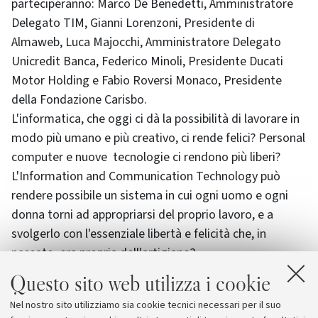
parteciperanno: Marco De Benedetti, Amministratore
Delegato TIM, Gianni Lorenzoni, Presidente di
Almaweb, Luca Majocchi, Amministratore Delegato
Unicredit Banca, Federico Minoli, Presidente Ducati
Motor Holding e Fabio Roversi Monaco, Presidente
della Fondazione Carisbo.
L'informatica, che oggi ci dà la possibilità di lavorare in
modo più umano e più creativo, ci rende felici? Personal
computer e nuove tecnologie ci rendono più liberi?
L'Information and Communication Technology può
rendere possibile un sistema in cui ogni uomo e ogni
donna torni ad appropriarsi del proprio lavoro, e a
svolgerlo con l'essenziale libertà e felicità che, in
passato, era propria dell'artigiano?
A queste e altre domande le personalità presenti
Questo sito web utilizza i cookie
tenteranno di rispondere nel corso del workshop.
Nel nostro sito utilizziamo sia cookie tecnici necessari per il suo
Al termine della cerimonia, le conclusioni saranno