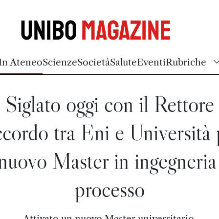
Unibo
Magazine
In Ateneo
Scienze
Società
Salute
Eventi
Rubriche
Siglato oggi con il Rettore
ccordo tra Eni e Università 
 nuovo Master in ingegneria
processo
Attivato un nuovo Master universitario.