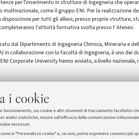
tenze per l'inserimento in strutture di Ingegneria che opera
llo multinazionale, come il gruppo ENI. Per la realizzazione d
a disposizione per tutti gli allievi, presso proprie strutture, 
completeranno l'attività formativa svolta presso l' Ateneo.
zzato dal Dipartimento di Ingegneria Chimica, Mineraria e de
) in collaborazione con la Facoltà di Ingegneria, è uno dei 
ENI Corporate University hanno avviato, a livello nazionale, 
nde
: 10 settembre 2003
a i cookie
one: 29 settembre 2003
rmazioni vai alla
scheda del master
.
suo funzionamento, sia cookie e altri strumenti di tracciamento facoltativi ch
er analisi statistiche, misure sull'efficacia della comunicazione istituzional
cookie necessari.
zione in "Personalizza cookie" e, se vuoi, potrai esprimere consensi più spec