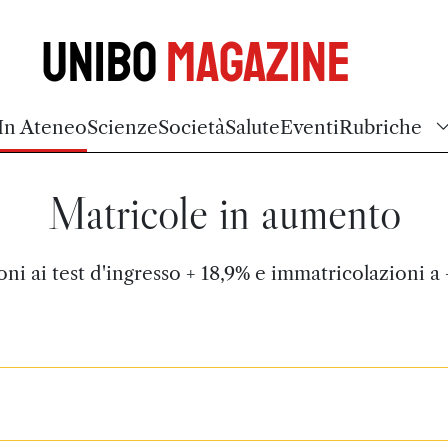
Unibo
Magazine
In Ateneo
Scienze
Società
Salute
Eventi
Rubriche
Matricole in aumento
ioni ai test d'ingresso + 18,9% e immatricolazioni a 