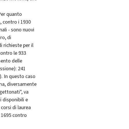
 Per quanto
, contro i 1930
nali - sono nuovi
ro, di
 richieste per il
contro le 933
mento delle
essione): 241
). In questo caso
 ma, diversamente
"gettonati", va
 disponibili e
corsi di laurea
, 1695 contro