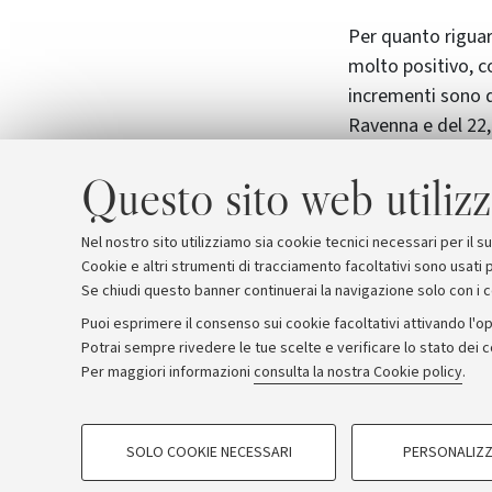
Per quanto riguar
molto positivo, co
incrementi sono d
Ravenna e del 22,
immatricolazioni, 
Questo sito web utilizz
Giursprudenza, Ec
che vede le doman
disposizione dell
Nel nostro sito utilizziamo sia cookie tecnici necessari per il 
Cookie e altri strumenti di tracciamento facoltativi sono usati p
Se chiudi questo banner continuerai la navigazione solo con i 
Puoi esprimere il consenso sui cookie facoltativi attivando l'op
Potrai sempre rivedere le tue scelte e verificare lo stato dei 
Archivio
Comunicati stampa
Redazione
Rassegna 
Per maggiori informazioni
consulta la nostra Cookie policy
.
COOKIE DI PROFILAZIONE - FACOLTATIVI
© Copyright 2026 - ALMA MATER STUDI
SOLO COOKIE NECESSARI
PERSONALIZZ
Si tratta di cookie utilizzati per analizzare le caratteristiche della navi
base al loro comportamento sul sito, per analisi di marketing.