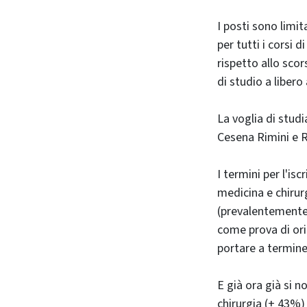
I posti sono limi
per tutti i corsi 
rispetto allo sco
di studio a libero
La voglia di studi
Cesena Rimini e R
I termini per l'is
medicina e chirurg
(prevalentemente
come prova di ori
portare a termine
E già ora già si n
chirurgia (+ 43%)