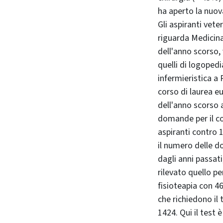
ha aperto la nuov
Gli aspiranti vete
riguarda Medicina
dell'anno scorso, 
quelli di logopedi
infermieristica a 
corso di laurea e
dell'anno scorso a
domande per il cor
aspiranti contro 
il numero delle d
dagli anni passati
rilevato quello p
fisioteapia con 4
che richiedono il
1424. Qui il test 