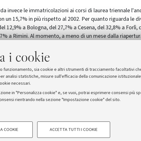
da invece le immatricolazioni ai corsi di laurea triennale l
n un 15,7% in più rispetto al 2002. Per quanto riguarda le div
el 12,9% a Bologna, del 27,7% a Cesena, del 32,8% a Forlì, 
7% a Rimini. Al momento, a meno di un mese dalla riapertur
le facoltà che registrano incrementi più sensibili sono Letter
a i cookie
onomia e Scienze politiche, il tutto all'interno di una tende
de in aumento. Naturalmente, si tratta di dati provvisori, v
e aspiranti matricole ci sono ancora parecchie settimane di 
suo funzionamento, sia cookie e altri strumenti di tracciamento facoltativi ch
er analisi statistiche, misure sull'efficacia della comunicazione istituzional
cookie necessari.
zione in "Personalizza cookie" e, se vuoi, potrai esprimere consensi più spec
consensi rientrando nella sezione "Impostazione cookie" del sito.
stampa
COOKIE TECNICI - NECESSAR
ORUM - Università di Bologna - Via Zamboni, 33 - 40126 Bologna
A COOKIE
ACCETTA TUTTI I COOKIE
gazione degli utenti, creare profili in
Si tratta di cookie tecnici utilizzati, a
Privacy
Note legali
Impostazioni Cookie
le preferenze di navigazione, per il bi