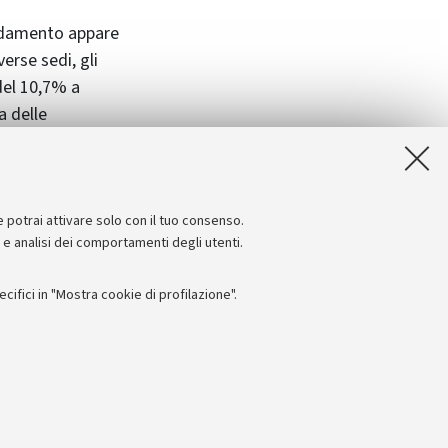
'andamento appare
erse sedi, gli
del 10,7% a
a delle
e e Filosofia,
nza complessiva
isto che a
tempo.
e potrai attivare solo con il tuo consenso.
e e analisi dei comportamenti degli utenti.
ifici in "Mostra cookie di profilazione".
Seguici su:
I
 - PI: 01131710376 - CF: 80007010376
 titolo esemplificativo, per il corretto funzionamento del sito, salvare
lanciamento del carico, ottimizzare le prestazioni del sito riducendo