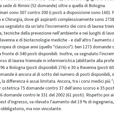
a sede di Rimini (52 domande) oltre a quella di Bologna.
rinari sono 307 contro 200 (i posti a disposizione sono 160).
 e Chirurgia, dove gli aspiranti complessivamente sono 2758
va segnalato da un lato l'incremento dei corsi di laurea trien
a, tecniche della prevezione nell'ambiente e nei luoghi di lavo
Ravenna e di biotecnologie mediche - e dall'altro l'aumento di
uropea di cinque anni (quello "classico"): ben 1273 domande 
 fronte di 340 posti disponibili. Inoltre, va segnalato l'incre
so di laurea triennale in infermieristica (abilitante alla prof
196 a Bologna (posti disponibili 276) e 30 a Ravenna (posti 60
omande è ancora al di sotto del numero di posti disponibili,
, la differenza è assai limitata. Ancora, tra i corsi medici più 
er ostetrica 75 domande contro 37 dell'anno scorso e 35 posti
66 domande contro le 331 del 2002 (61 posti). Rispetto poi ai 
 test d'ingresso, va rilevato l'aumento del 19 % di ingegneria
è obbligatorio, ma non vincolante.