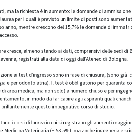
tati, ma la richiesta è in aumento: le domande di ammissione 
di laurea per i quali è previsto un limite di posti sono aument
rso anno, mentre crescono del 15,7% le domande di immatric
 accesso.
are cresce, almeno stando ai dati, comprensivi delle sedi di B
avenna, registrati alla data di oggi dall'Ateneo di Bologna.
crizione ai test d'ingresso sono in fase di chiusura, (sono già c
ia e per odontoiatria). Il test è obbligatorio per quaranta co
 di area medica, ma non solo) a numero chiuso e per ingegn
entamento, in modo da far capire agli aspiranti quali chanch
 brillantemente questo impegnativo corso di studio.
otano i corsi di laurea in cui si registrano gli aumenti maggio
 e Medicina Veterinaria (+ 53,5%), ma anche ingegneria e sc