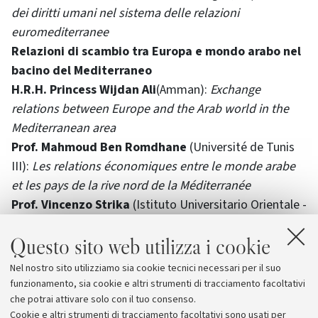
dei diritti umani nel sistema delle relazioni
euromediterranee
Relazioni di scambio tra Europa e mondo arabo nel
bacino del Mediterraneo
H.R.H. Princess Wijdan Ali
(Amman):
Exchange
relations between Europe and the Arab world in the
Mediterranean area
Prof. Mahmoud Ben Romdhane
(Université de Tunis
III):
Les relations économiques entre le monde arabe
et les pays de la rive nord de la Méditerranée
Prof. Vincenzo Strika
(Istituto Universitario Orientale -
Napoli):
Oil, the Mediterranean and the "great game"
Questo sito web utilizza i cookie
Prof. Roberta Benini
(Università di Bologna):
Southern Europe and the Black Sea Economic
Nel nostro sito utilizziamo sia cookie tecnici necessari per il suo
Cooperation in a long term integration perspective:
funzionamento, sia cookie e altri strumenti di tracciamento facoltativi
Challenges and constraints
che potrai attivare solo con il tuo consenso.
Cookie e altri strumenti di tracciamento facoltativi sono usati per