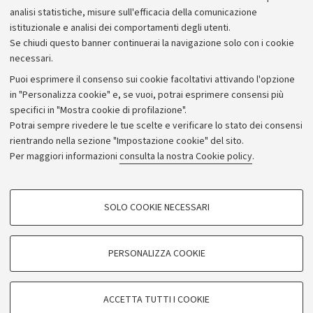
analisi statistiche, misure sull'efficacia della comunicazione
istituzionale e analisi dei comportamenti degli utenti.
Se chiudi questo banner continuerai la navigazione solo con i cookie
necessari.
Archivio
Puoi esprimere il consenso sui cookie facoltativi attivando l'opzione
in "Personalizza cookie" e, se vuoi, potrai esprimere consensi più
Comunicati stampa
specifici in "Mostra cookie di profilazione".
Redazione
Potrai sempre rivedere le tue scelte e verificare lo stato dei consensi
rientrando nella sezione "Impostazione cookie" del sito.
Rassegna stampa
Per maggiori informazioni
consulta la nostra Cookie policy
.
Seguici su:
COOKIE DI PROFILAZIONE - FACOLTATIVI
SOLO COOKIE NECESSARI
Si tratta di cookie utilizzati per analizzare le caratteristiche della navigazione
degli utenti, creare profili in base al loro comportamento sul sito, per analisi
di marketing.
PERSONALIZZA COOKIE
© Copyright 2026 - ALMA MATER STUDIORUM - Università di
Mostra cookie di profilazione
Bologna - Via Zamboni, 33 - 40126 Bologna - PI: 01131710376 -
Google/Youtube Video
CF: 80007010376
COOKIE TECNICI - NECESSARI
ACCETTA TUTTI I COOKIE
Facebook