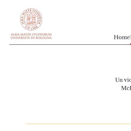
vai al contenuto della pagina
vai al menu di navigazione
Home
Un vio
McD