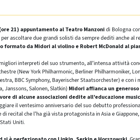
(ore 21) appuntamento al Teatro Manzoni
di Bologna con
, per ascoltare due grandi solisti da sempre dediti anche al r
uo formato da Midori al violino e Robert McDonald al pi
migliori interpreti del suo strumento, all’intensa attività con
chestre (
New York Philharmonic, Berliner Philharmoniker, L
hestra, BBC Symphony, Bayerischer Staatsorchester
) e con i
, Janssons, Salonen, Slatkin)
Midori affianca un generos
avore di alcune associazioni dedite all’educazione music
eggiare il ventesimo anniversario del suo debutto professiona
di recital che l’ha già vista protagonista in Asia e Giappone,
tati Uniti.
 si è perfezionato con Lipkin, Serkin e Horszowski
. Gra