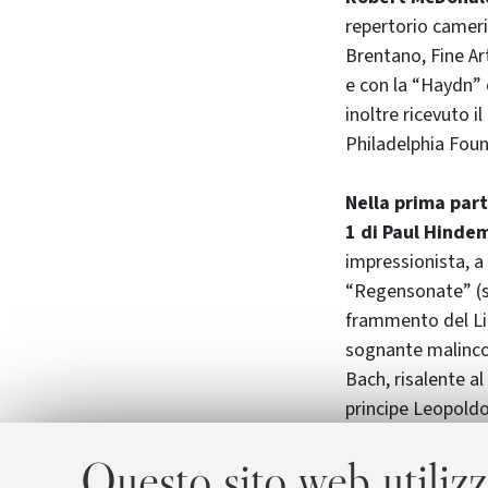
repertorio cameris
Brentano, Fine Ar
e con la “Haydn” 
inoltre ricevuto i
Philadelphia Foun
Nella prima par
1 di Paul Hinde
impressionista, a
“Regensonate” (so
frammento del Lie
sognante malinco
Bach, risalente al
principe Leopoldo,
Germania settentr
Questo sito web utilizz
serata la Sonata 