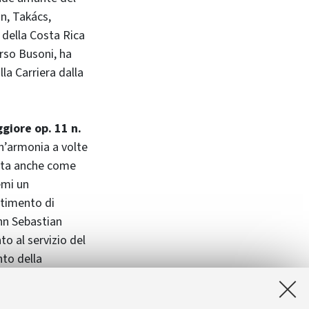
an, Takács,
 della Costa Rica
rso Busoni, ha
lla Carriera dalla
giore op. 11 n.
n’armonia a volte
nota anche come
emi un
ntimento di
nn Sebastian
to al servizio del
nto della
relli. Chiude la
 1885, essa è