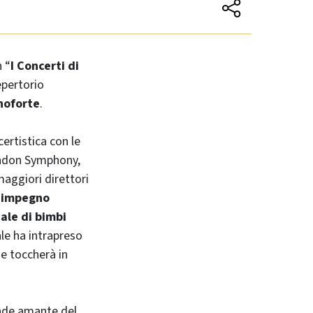
 “
I Concerti di
epertorio
anoforte
.
certistica con le
ondon Symphony,
 maggiori direttori
o impegno
ale di bimbi
le ha intrapreso
 e toccherà in
nde amante del