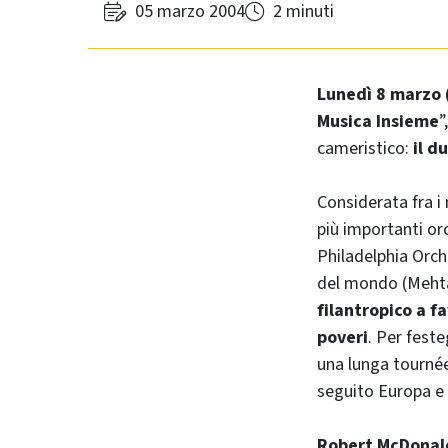
05 marzo 2004
2 minuti
Lunedì 8 marzo 
Musica Insieme
”
cameristico:
il d
Considerata fra i 
più importanti or
Philadelphia Orc
del mondo (Mehta
filantropico a f
poveri
. Per fest
una lunga tournée 
seguito Europa e S
Robert McDonald