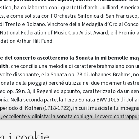
tico, ha collaborato con i quartetti d’archi Juilliard, Americ
ts, e come solista con l’Orchestra Sinfonica di San Francisco,
di Trento e Bolzano. Vincitore della Medaglia d’Oro al Conco
l National Federation of Music Club Artist Award, e il Premio a
dation Arthur Hill Fund.
te del concerto ascolteremo la Sonata in mi bemolle mag
mith
, che concilia una melodia di carattere brahmsiano con u
 volte dissonante, e la Sonata op. 78 di Johannes Brahms, 
nata della pioggia) perché utilizza nei due movimenti estr
d op. 59 n. 3, il Regenlied appunto, caratterizzato da un se
nia. Nella seconda parte, la Terza Sonata BWV 1015 di Joha
 periodo di Köthen (1718-1722), in cui il musicista fu impegna
 eccellente violinista: la sonata coniuga il severo contrappu
ionale con la melodia italiana, morbida e pura, appresa da Co
a i cookie
n. 1 in re minore op. 75 di Camille Saint-Saëns: composta nel