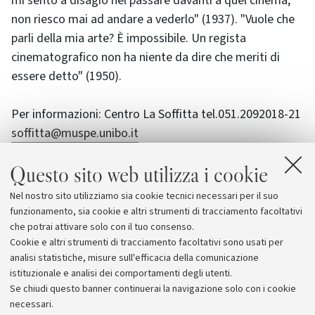
mi sento a disagio nel passare davanti a quel cinema,
non riesco mai ad andare a vederlo" (1937). "Vuole che
parli della mia arte? È impossibile. Un regista
cinematografico non ha niente da dire che meriti di
essere detto" (1950).
Per informazioni: Centro La Soffitta tel.051.2092018-21
soffitta@muspe.unibo.it
Questo sito web utilizza i cookie
Prossimo appuntamento: 13 marzo, ore 17 a Palazzo
Marescotti con:
Nel nostro sito utilizziamo sia cookie tecnici necessari per il suo
GAKUYA. IL DIETRO LE QUINTE DEL TEATRO NO video
funzionamento, sia cookie e altri strumenti di tracciamento facoltativi
originali di Matteo Casari.
che potrai attivare solo con il tuo consenso.
Cookie e altri strumenti di tracciamento facoltativi sono usati per
analisi statistiche, misure sull'efficacia della comunicazione
istituzionale e analisi dei comportamenti degli utenti.
Se chiudi questo banner continuerai la navigazione solo con i cookie
necessari.