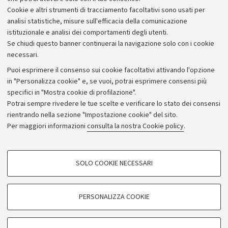
Cookie e altri strumenti di tracciamento facoltativi sono usati per
analisi statistiche, misure sull'efficacia della comunicazione
istituzionale e analisi dei comportamenti degli utenti.
Se chiudi questo banner continuerai la navigazione solo con i cookie
necessari.
Archivio
Puoi esprimere il consenso sui cookie facoltativi attivando l'opzione
in "Personalizza cookie" e, se vuoi, potrai esprimere consensi più
Comunicati stampa
specifici in "Mostra cookie di profilazione".
Redazione
Potrai sempre rivedere le tue scelte e verificare lo stato dei consensi
rientrando nella sezione "Impostazione cookie" del sito.
Rassegna stampa
Per maggiori informazioni
consulta la nostra Cookie policy
.
Seguici su:
COOKIE DI PROFILAZIONE - FACOLTATIVI
SOLO COOKIE NECESSARI
Si tratta di cookie utilizzati per analizzare le caratteristiche della navigazione
degli utenti, creare profili in base al loro comportamento sul sito, per analisi
di marketing.
PERSONALIZZA COOKIE
© Copyright 2026 - ALMA MATER STUDIORUM - Università di
Mostra cookie di profilazione
Bologna - Via Zamboni, 33 - 40126 Bologna - PI: 01131710376 -
Google/Youtube Video
CF: 80007010376