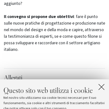
aggiunto?
Il convegno si propone due obiettivi
: fare il punto
sulle nuove pratiche di progettazione e produzione nate
nel mondo del design e della moda e capire, attraverso
la testimonianza di esperti, se e come questo filone si
possa sviluppare e raccordare con il settore artigiano
italiano.
Allegati
Il programma del convegno
[1.3 MB]
Questo sito web utilizza i cookie
Un nuovo artigianato autoprodotto e sostenibile
Nel nostro sito utilizziamo sia cookie tecnici necessari per il suo
può rinnovare la moda e il design?
funzionamento, sia cookie e altri strumenti di tracciamento facoltativi
che potrai attivare solo con il tuo consenso.