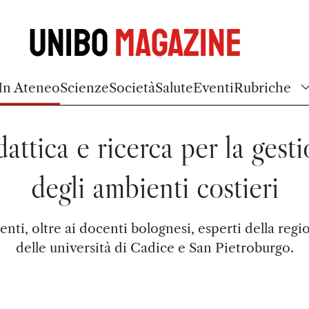
Unibo
Magazine
In Ateneo
Scienze
Società
Salute
Eventi
Rubriche
attica e ricerca per la gest
degli ambienti costieri
enti, oltre ai docenti bolognesi, esperti della regi
delle università di Cadice e San Pietroburgo.