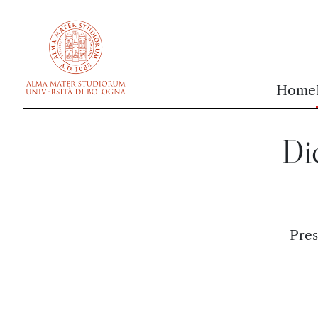
vai al contenuto della pagina
vai al menu di navigazione
Home
Did
Pres