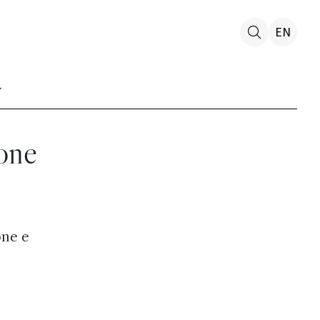
EN
ione
one e