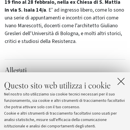
19 fino al 28 febbraio, nella ex Chiesa di S. Mattia
in via S. Isaia 14/a
. E’ ad ingresso libero, come lo sono
una serie di appuntamenti e incontri con attori come
Ivano Marescotti, docenti come l’architetto Giuliano
Gresleri dell’Università di Bologna, e molti altri storici,
critici e studiosi della Resistenza.
Allegati
Le iniziative della mostra "Morire per
Questo sito web utilizza i cookie
amore"
[11.2 KB]
Nel nostro sito utilizziamo sia cookie tecnici necessari per il suo
Morire per Amore. Arte e resistenza a Bologna
funzionamento, sia cookie e altri strumenti di tracciamento facoltativi
che potrai attivare solo con il tuo consenso.
Cookie e altri strumenti di tracciamento facoltativi sono usati per
analisi statistiche, misure sull'efficacia della comunicazione
istituzionale e analisi dei comportamenti degli utenti.