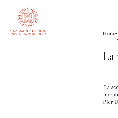
vai al contenuto della pagina
vai al menu di navigazione
Home
La 
La sc
creat
Pier U