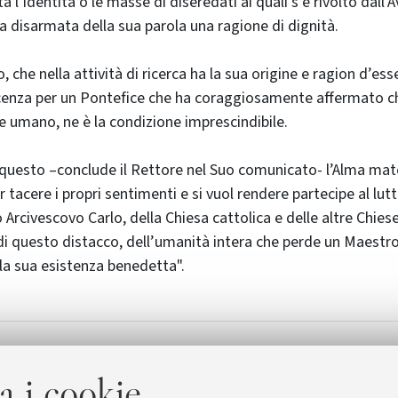
a l’identità o le masse di diseredati ai quali s’è rivolto dall’
za disarmata della sua parola una ragione di dignità.
che nella attività di ricerca ha la sua origine e ragion d’es
cenza per un Pontefice che ha coraggiosamente affermato che
mano, ne è la condizione imprescindibile.
questo –conclude il Rettore nel Suo comunicato- l’Alma ma
 tacere i propri sentimenti e si vuol rendere partecipe al lutt
 Arcivescovo Carlo, della Chiesa cattolica e delle altre Chie
 di questo distacco, dell’umanità intera che perde un Maestro
la sua esistenza benedetta".
e il Papa Giovanni Paolo II
[79.0 KB]
a i cookie