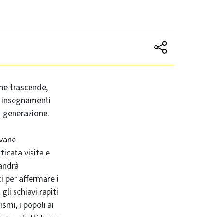
che trascende,
di insegnamenti
a generazione.
ovane
ticata visita e
 andrà
i per affermare i
gli schiavi rapiti
ismi, i popoli ai