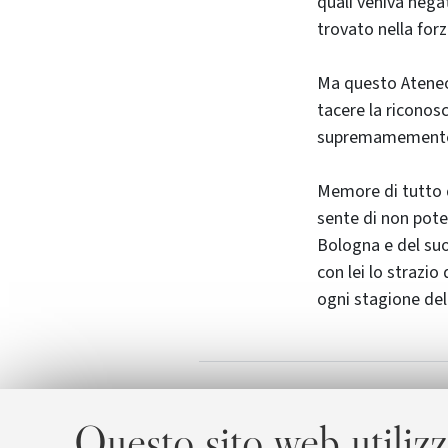
quali veniva negat
trovato nella for
Ma questo Ateneo, 
tacere la riconos
supremamemente u
Memore di tutto 
sente di non poter
Bologna e del suo
con lei lo strazio
ogni stagione del
L'Ateneo 
Allegati
Questo sito web utilizz