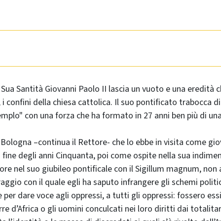
Sua Santità Giovanni Paolo II lascia un vuoto e una eredità 
 i confini della chiesa cattolica. Il suo pontificato trabocca 
emplo" con una forza che ha formato in 27 anni ben più di un
i Bologna –continua il Rettore- che lo ebbe in visita come gi
 fine degli anni Cinquanta, poi come ospite nella sua indimen
nore nel suo giubileo pontificale con il Sigillum magnum, non
aggio con il quale egli ha saputo infrangere gli schemi politic
 per dare voce agli oppressi, a tutti gli oppressi: fossero essi 
rre d’Africa o gli uomini conculcati nei loro diritti dai totalitar