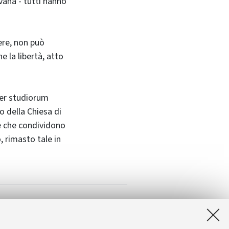
Avana - tutti hanno
sere, non può
 la libertà, atto
ter studiorum
o della Chiesa di
se che condividono
, rimasto tale in