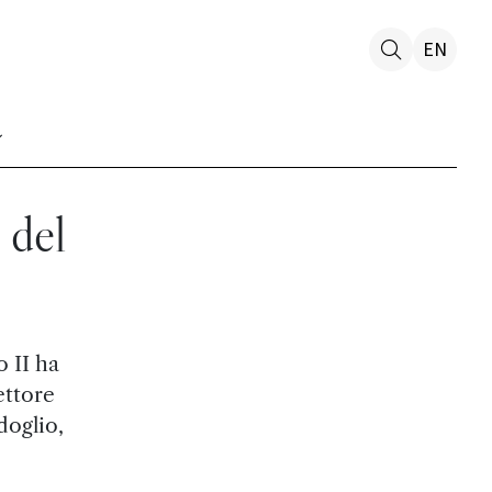
EN
 del
 II ha
ettore
doglio,