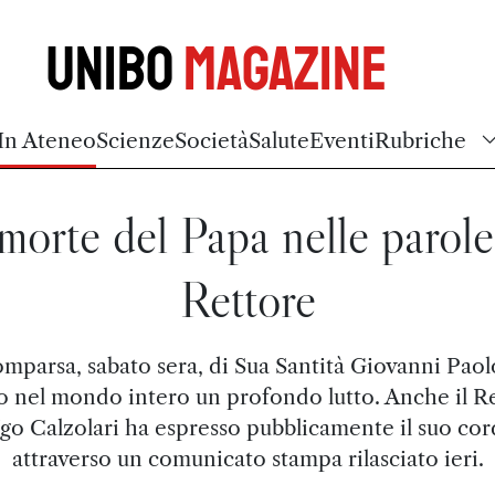
Unibo
Magazine
In Ateneo
Scienze
Società
Salute
Eventi
Rubriche
morte del Papa nelle parole
Rettore
omparsa, sabato sera, di Sua Santità Giovanni Paolo
o nel mondo intero un profondo lutto. Anche il R
go Calzolari ha espresso pubblicamente il suo cor
attraverso un comunicato stampa rilasciato ieri.