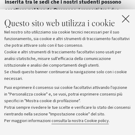
inserita tra le sedi che i nostri studenti possono
scegliere nel bando
Overseas
. I rapporti tra i due
atenei sono molto intensi, in particolare tra il
Questo sito web utilizza i cookie
Dipartimento di Italianistica della Facoltà di Lingue
Nel nostro sito utilizziamo sia cookie tecnici necessari per il suo
Straniere di Mosca e la Scuola Superiore di Lingue
funzionamento, sia cookie e altri strumenti di tracciamento facoltativi
Moderne per Interpreti e Traduttori del nostro ateneo
che potrai attivare solo con il tuo consenso.
con sede a Forlì.
Cookie e altri strumenti di tracciamento facoltativi sono usati per
analisi statistiche, misure sull'efficacia della comunicazione
istituzionale e analisi dei comportamenti degli utenti.
Se chiudi questo banner continuerai la navigazione solo con i cookie
necessari.
Archivio
Puoi esprimere il consenso sui cookie facoltativi attivando l'opzione
in "Personalizza cookie" e, se vuoi, potrai esprimere consensi più
Comunicati stampa
specifici in "Mostra cookie di profilazione".
Redazione
Potrai sempre rivedere le tue scelte e verificare lo stato dei consensi
rientrando nella sezione "Impostazione cookie" del sito.
Rassegna stampa
Per maggiori informazioni
consulta la nostra Cookie policy
.
Seguici su: