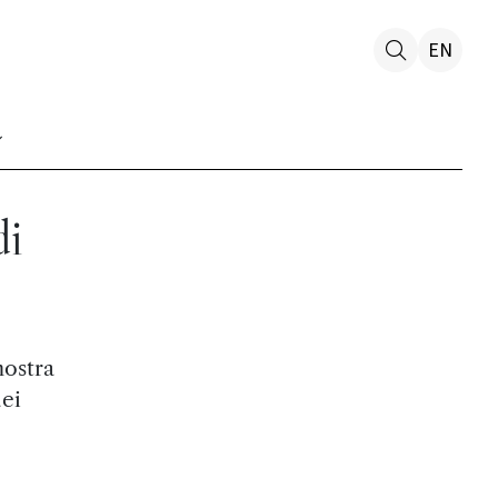
EN
di
mostra
dei