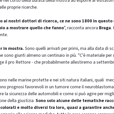
 nel corso della durata della mostra ad esporre ai visitatori 
elle proprie ricerche.
 ai nostri dottori di ricerca, ce ne sono 1800 in quest
pio a mostrare quello che fanno
", racconta ancora
Braga
.
ente.
r in mostra.
Sono quelli arrivati per primi, ma alla data di s
 ne sono giunti almeno un centinaio in più. "C’è materiale pe
ge il pro Rettore - che probabilmente allestiremo a settembr
ono nelle marine protette e nei siti natura italiani, quali me
tono prognosi favorevoli in un tumore come il neuroblastom
re la sicurezza delle automobili e come si può agire per migli
one della giustizia.
Sono solo alcune delle tematiche racc
 colorati e molto diversi tra loro, quasi a garantire anch