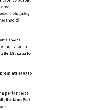
entate: 36 poster
i area
enze biologiche;
rleranno di
marrà aperta
ttorandi saranno
 alle 19, sabato
 premiati sabato
na
per la ricerca
li, Stefano Poli
eria