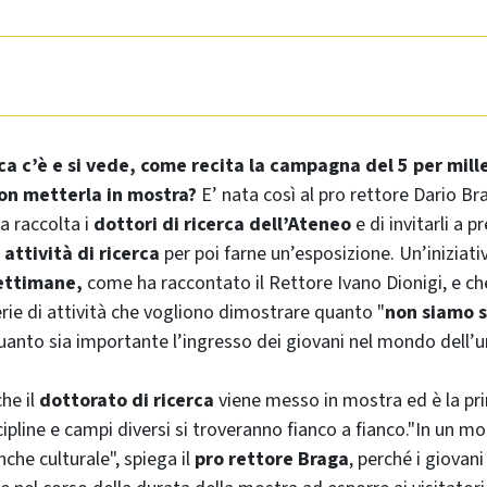
rca c’è e si vede, come recita la campagna del 5 per mill
on metterla in mostra?
E’ nata così al pro rettore Dario Bra
a raccolta i
dottori di ricerca dell’Ateneo
e di invitarli a 
 attività di ricerca
per poi farne un’esposizione. Un’iniziati
ettimane,
come ha raccontato il Rettore Ivano Dionigi, e che
erie di attività che vogliono dimostrare quanto "
non siamo s
uanto sia importante l’ingresso dei giovani nel mondo dell’un
che il
dottorato di ricerca
viene messo in mostra ed è la pr
cipline e campi diversi si troveranno fianco a fianco."In un 
che culturale", spiega il
pro rettore Braga
, perché i giovan