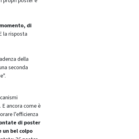
i propri poster e
o momento, di
 E la risposta
cadenza della
r una seconda
e".
ccanismi
a. E ancora come è
orare l’efficienza
ontate di poster
e un bel colpo