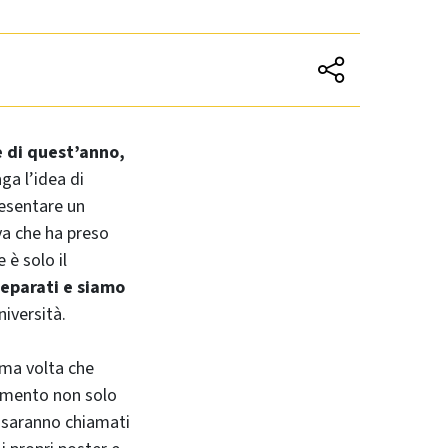
e di quest’anno,
ga l’idea di
presentare un
va che ha preso
 è solo il
eparati e siamo
iversità.
ima volta che
momento non solo
i saranno chiamati