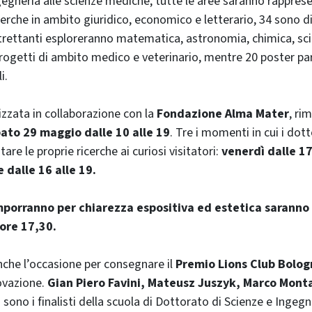
gegneria alle scienze mediche, tutte le aree saranno rappres
erche in ambito giuridico, economico e letterario, 34 sono d
ltrettanti esploreranno matematica, astronomia, chimica, sci
progetti di ambito medico e veterinario, mentre 20 poster pa
i.
zzata in collaborazione con la
Fondazione Alma Mater
, ri
ato 29 maggio dalle 10 alle 19
. Tre i momenti in cui i do
are le proprie ricerche ai curiosi visitatori:
venerdì dalle 17
e dalle 16 alle 19.
imporranno per chiarezza espositiva ed estetica saranno
ore 17,30.
che l’occasione per consegnare il
Premio Lions Club Bolog
novazione.
Gian Piero Favini, Mateusz Juszyk, Marco Monta
i
sono i finalisti della scuola di Dottorato di Scienze e Ingegn