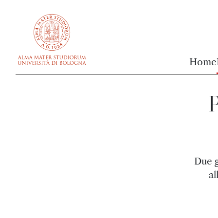
vai al contenuto della pagina
vai al menu di navigazione
Home
P
Due g
al