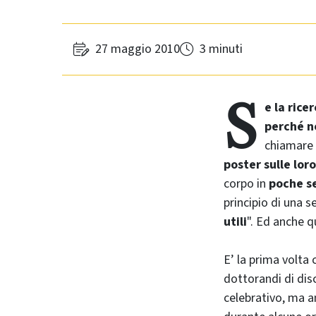
27 maggio 2010
3 minuti
S
e la rice
perché n
chiamare 
poster sulle loro
corpo in
poche s
principio di una s
utili
". Ed anche q
E’ la prima volta 
dottorandi di dis
celebrativo, ma an