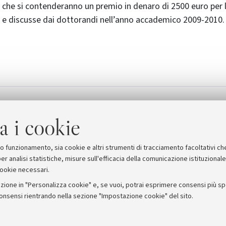
 che si contenderanno un premio in denaro di 2500 euro per la
 e discusse dai dottorandi nell’anno accademico 2009-2010.
a
Vademecum 5 per mil
[374.1 KB]
a i cookie
suo funzionamento, sia cookie e altri strumenti di tracciamento facoltativi ch
er analisi statistiche, misure sull'efficacia della comunicazione istituzional
cookie necessari.
zione in "Personalizza cookie" e, se vuoi, potrai esprimere consensi più spec
consensi rientrando nella sezione "Impostazione cookie" del sito.
stampa