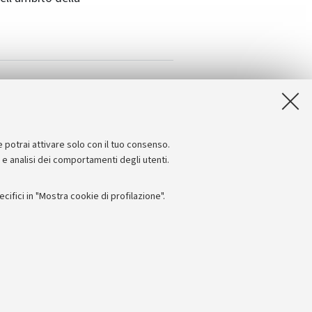
e potrai attivare solo con il tuo consenso.
e e analisi dei comportamenti degli utenti.
ifici in "Mostra cookie di profilazione".
Seguici su:
I
 - PI: 01131710376 - CF: 80007010376
 titolo esemplificativo, per il corretto funzionamento del sito, salvare
lanciamento del carico, ottimizzare le prestazioni del sito riducendo