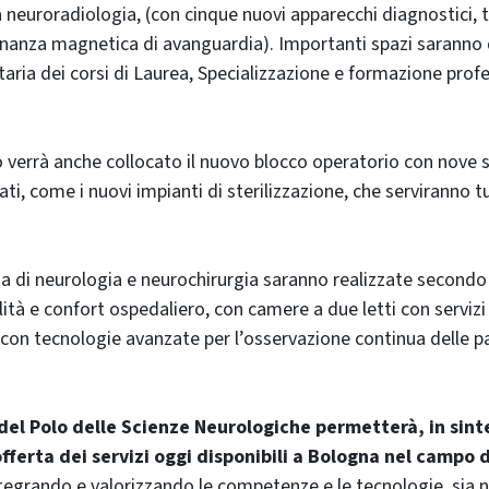
a neuroradiologia, (con cinque nuovi apparecchi diagnostici, tr
onanza magnetica di avanguardia). Importanti spazi saranno d
taria dei corsi di Laurea, Specializzazione e formazione profe
o verrà anche collocato il nuovo blocco operatorio con nove sa
ti, come i nuovi impianti di sterilizzazione, che serviranno 
a di neurologia e neurochirurgia saranno realizzate secondo
alità e confort ospedaliero, con camere a due letti con servizi 
con tecnologie avanzate per l’osservazione continua delle p
del Polo delle Scienze Neurologiche permetterà, in sinte
offerta dei servizi oggi disponibili a Bologna nel campo 
ntegrando e valorizzando le competenze e le tecnologie, sia n