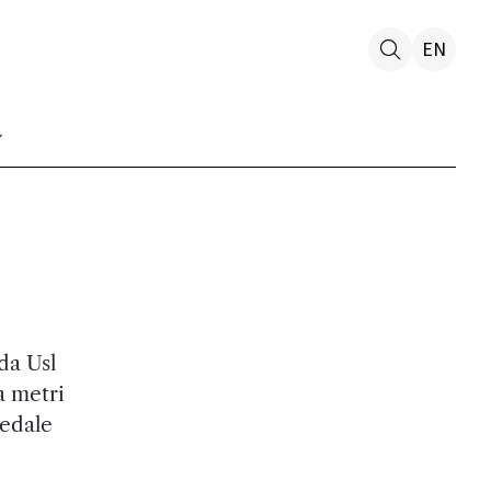
EN
e
da Usl
a metri
pedale