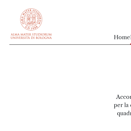
vai al contenuto della pagina
vai al menu di navigazione
Home
Accor
per la
quadr