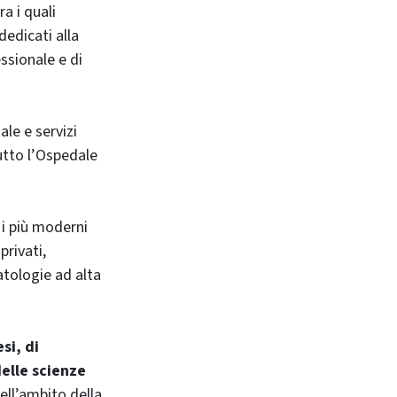
a i quali
edicati alla
ssionale e di
le e servizi
tutto l’Ospedale
 i più moderni
privati,
atologie ad alta
si, di
delle scienze
ell’ambito della