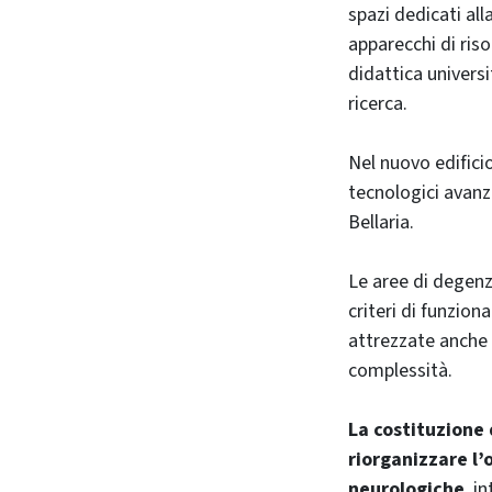
spazi dedicati all
apparecchi di ris
didattica universi
ricerca.
Nel nuovo edifici
tecnologici avanza
Bellaria.
Le aree di degenz
criteri di funzion
attrezzate anche 
complessità.
La costituzione 
riorganizzare l’
neurologiche
, i