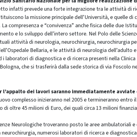
vizio Sanitario Nazionale per la migliore realizzazione de
etto infatti prevede una forte integrazione tra le attività di ri
tituiscono la missione principale dell’Università, e quelle di c
o. La compresenza e “convivenza” anche fisica delle due Istitu
mento e lo sviluppo dell’intero settore. Nel Polo delle Scien
tuali attività di neurologia, neurochirurgia, neurochirurgia pe
ll’Ospedale Bellaria, e le attività di neurologia dell’adulto e
d i laboratori di diagnostica e di ricerca presenti nella Clinic
 Bologna, che si trasferirà dalla sede storica di via Foscolo n
r l’appalto dei lavori saranno immediatamente avviate
uovo complesso inizieranno nel 2005 e termineranno entro il
di oltre 45 milioni di Euro, dei quali circa 13 milioni finanzia
ienze Neurologiche troveranno posto le aree ambulatoriali e 
a neurochirurgia, numerosi laboratori di ricerca e diagnostic