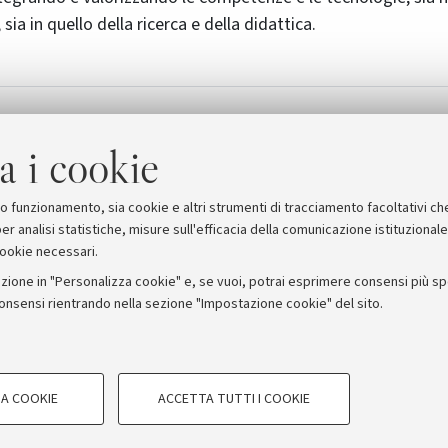
sia in quello della ricerca e della didattica.
ione del Polo delle Neuroscienze
[74.4 KB]
a i cookie
suo funzionamento, sia cookie e altri strumenti di tracciamento facoltativi ch
er analisi statistiche, misure sull'efficacia della comunicazione istituzional
cookie necessari.
zione in "Personalizza cookie" e, se vuoi, potrai esprimere consensi più spec
consensi rientrando nella sezione "Impostazione cookie" del sito.
stampa
COOKIE TECNICI - NECESSAR
ORUM - Università di Bologna - Via Zamboni, 33 - 40126 Bologna
A COOKIE
ACCETTA TUTTI I COOKIE
gazione degli utenti, creare profili in
Si tratta di cookie tecnici utilizzati, a
Privacy
Note legali
Impostazioni Cookie
le preferenze di navigazione, per il bi