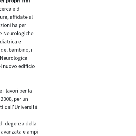
i propri fini
cerca e di
ura, affidate al
zioni ha per
ze Neurologiche
diatrica e
 del bambino, i
a Neurologica
el nuovo edificio
e i lavori per la
 2008, per un
ti dall’Università.
di degenza della
a avanzata e ampi