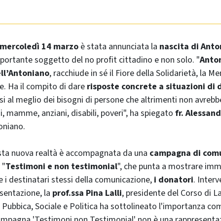
mercoledì 14 marzo
è stata annunciata la
nascita di Ant
ortante soggetto del no profit cittadino e non solo. "
Anton
ll’Antoniano
, racchiude in sé il Fiore della Solidarietà, la 
. Ha il compito di dare
risposte concrete a situazioni di 
rsi al meglio dei bisogni di persone che altrimenti non avreb
i, mamme, anziani, disabili, poveri", ha spiegato
fr. Alessan
toniano.
esta nuova realtà è accompagnata da una
campagna di com
 "
Testimoni e non testimonial
", che punta a mostrare imma
 i destinatari stessi della comunicazione,
i donatori
. Inter
esentazione, la
prof.ssa Pina Lalli
, presidente del Corso di L
Pubbica, Sociale e Politica ha sottolineato l'importanza com
mpagna 'Testimoni non Testimonial' non è una rappresenta