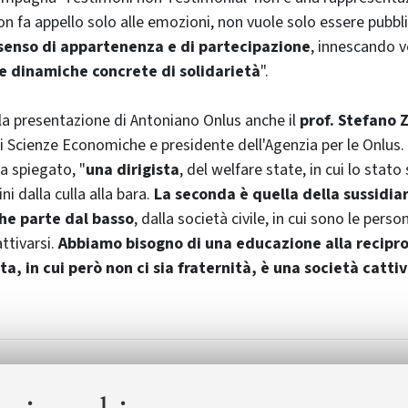
on fa appello solo alle emozioni, non vuole solo essere pubbli
senso di appartenenza e di partecipazione
, innescando ve
 e dinamiche concrete di solidarietà
".
la presentazione di Antoniano Onlus anche il
prof. Stefano
i Scienze Economiche e presidente dell'Agenzia per le Onlus.
ha spiegato, "
una dirigista
, del
welfare state
, in cui lo stato
ni dalla culla alla bara.
La seconda è quella della sussidia
e parte dal basso
, dalla società civile, in cui sono le perso
ttivarsi.
Abbiamo bisogno di una educazione alla recipro
ta, in cui però non ci sia fraternità, è una società catti
us