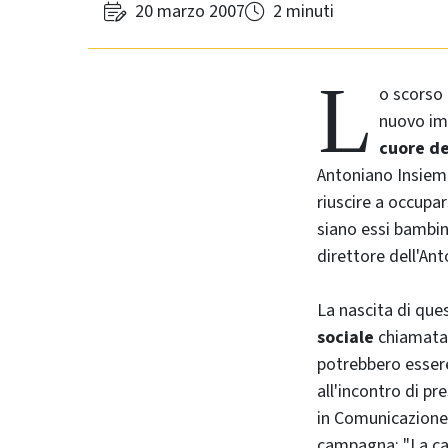
20 marzo 2007
2 minuti
L
o scorso
nuovo imp
cuore de
Antoniano Insieme
riuscire a occupa
siano essi bambin
direttore dell'An
La nascita di qu
sociale
chiamata
potrebbero essere
all'incontro di pr
in Comunicazione 
campagna: "La ca