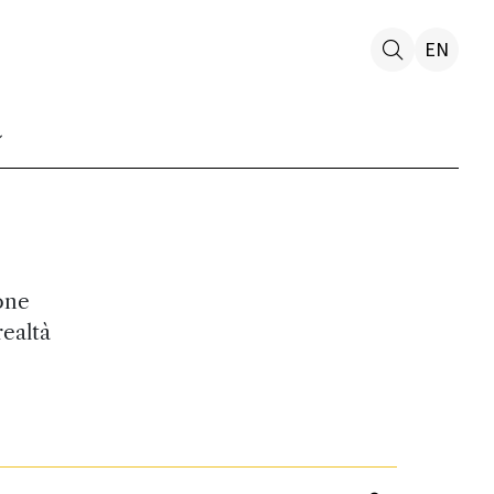
EN
one
realtà