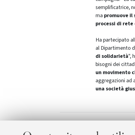
semplificatrice, n
ma
promuove il 
processi di rete
Ha partecipato al
al Dipartimento d
di solidarietà
", 
bisogni dei cittadi
un movimento ch
aggregazioni ad a
una società gius
Antoniano Onl
Allegati