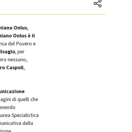
oniano Onlus
,
iano Onlus è il
Mensa del Povero e
disagio
, per
bero nessuno,
dro Caspoli
,
unicazione
gini di quelli che
venendo
aurea Specialistica
unicativa della
zione