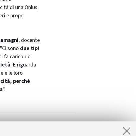
cità di una Onlus,
ri e propri
 Zamagni
, docente
 "Ci sono
due tipi
 si fa carico dei
rietà
. E riguarda
ne e le loro
cità, perché
va
".