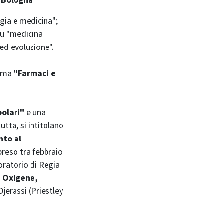
, Bologna
gia e medicina";
u "medicina
ed evoluzione".
tema
"Farmaci e
polari"
e una
utta, si intitolano
nto al
reso tra febbraio
oratorio di Regia
, Oxigene,
jerassi (Priestley