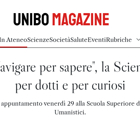
Unibo
Magazine
In Ateneo
Scienze
Società
Salute
Eventi
Rubriche
avigare per sapere", la Scie
per dotti e per curiosi
appuntamento venerdì 29 alla Scuola Superiore d
Umanistici.