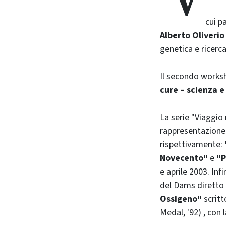
V
cui p
Alberto Oliverio
genetica e ricer
Il secondo worksh
cure – scienza e 
La serie "Viaggio
rappresentazione t
rispettivamente:
Novecento"
e
"P
e aprile 2003. In
del Dams diretto 
Ossigeno"
scritt
Medal, '92) , con l