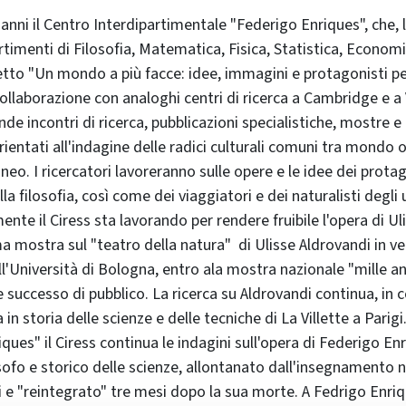
 anni il Centro Interdipartimentale "Federigo Enriques", che, 
timenti di Filosofia, Matematica, Fisica, Statistica, Economia
etto "Un mondo a più facce: idee, immagini e protagonisti 
ollaborazione con analoghi centri di ricerca a Cambridge e a V
e incontri di ricerca, pubblicazioni specialistiche, mostre e 
rientati all'indagine delle radici culturali comuni tra mondo 
o. I ricercatori lavoreranno sulle opere e le idee dei protago
la filosofia, così come dei viaggiatori e dei naturalisti degli u
e il Ciress sta lavorando per rendere fruibile l'opera di Uli
ma mostra sul "teatro della natura" di Ulisse Aldrovandi in ve
l'Università di Bologna, entro ala mostra nazionale "mille ann
e successo di pubblico. La ricerca su Aldrovandi continua, in 
a in storia delle scienze e delle tecniche di La Villette a Parigi
ques" il Ciress continua le indagini sull'opera di Federigo Enri
ofo e storico delle scienze, allontanato dall'insegnamento 
li e "reintegrato" tre mesi dopo la sua morte. A Fedrigo Enriqu