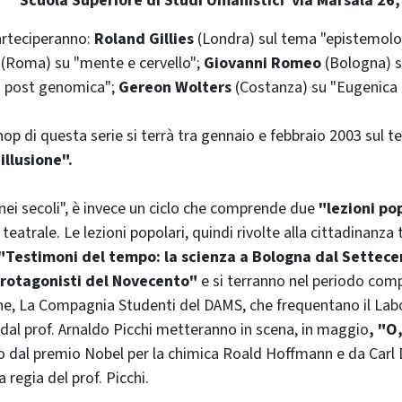
Scuola Superiore di Studi Umanistici via Marsala 26
arteciperanno:
Roland Gillies
(Londra) sul tema "epistemolo
(Roma) su "mente e cervello";
Giovanni Romeo
(Bologna) s
ca post genomica";
Gereon Wolters
(Costanza) su "Eugenica 
op di questa serie si terrà tra gennaio e febbraio 2003 sul 
illusione".
 nei secoli", è invece un ciclo che comprende due
"lezioni po
eatrale. Le lezioni popolari, quindi rivolte alla cittadinanza t
"Testimoni del tempo: la scienza a Bologna dal Settece
rotagonisti del Novecento"
e si terranno nel periodo comp
fine, La Compagnia Studenti del DAMS, che frequentano il Lab
dal prof. Arnaldo Picchi metteranno in scena, in maggio
, "O
o dal premio Nobel per la chimica Roald Hoffmann e da Carl D
a regia del prof. Picchi.