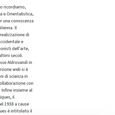
lo ricordiamo,
 e Orientalistica,
per una conoscenza
ienna. Il
realizzazione di
occidentale e
nisti dell'arte,
ltimi secoli.
sse Aldrovandi in
rsione web si è
i di scienza in
collaborazione con
. Infine insieme al
ques, il
nel 1938 a cause
es è intitolato il