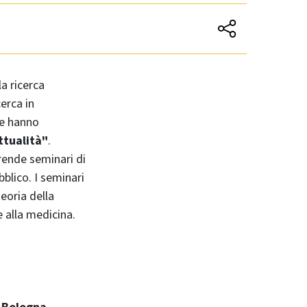
a ricerca
cerca in
he hanno
ttualità"
.
rende seminari di
blico. I seminari
teoria della
 e alla medicina.