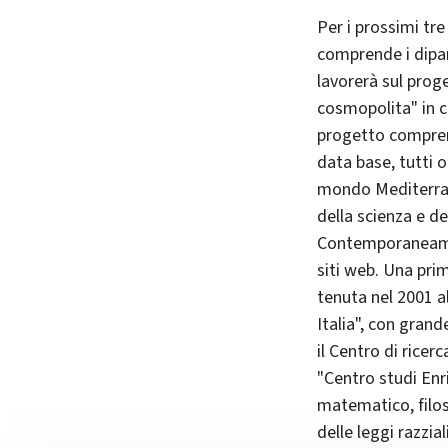
Per i prossimi tre
comprende i dipar
lavorerà sul prog
cosmopolita" in c
progetto comprend
data base, tutti o
mondo Mediterrane
della scienza e del
Contemporaneament
siti web. Una pri
tenuta nel 2001 al
Italia", con grand
il Centro di ricerc
"Centro studi Enri
matematico, filos
delle leggi razzia