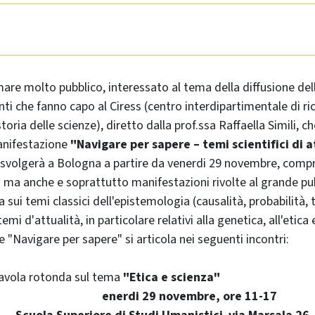
are molto pubblico, interessato al tema della diffusione dell
enti che fanno capo al Ciress (centro interdipartimentale di ri
oria delle scienze), diretto dalla prof.ssa Raffaella Simili, c
anifestazione
"Navigare per sapere – temi scientifici di a
 si svolgerà a Bologna a partire da venerdi 29 novembre, comp
a anche e soprattutto manifestazioni rivolte al grande pub
a sui temi classici dell'epistemologia (causalità, probabilità, 
emi d'attualità, in particolare relativi alla genetica, all'etica
 "Navigare per sapere" si articola nei seguenti incontri:
 tavola rotonda sul tema
"Etica e scienza"
enerdi 29 novembre, ore 11-17