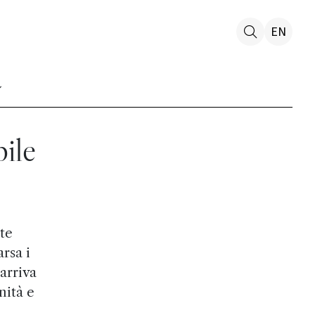
EN
bile
te
rsa i
arriva
nità e