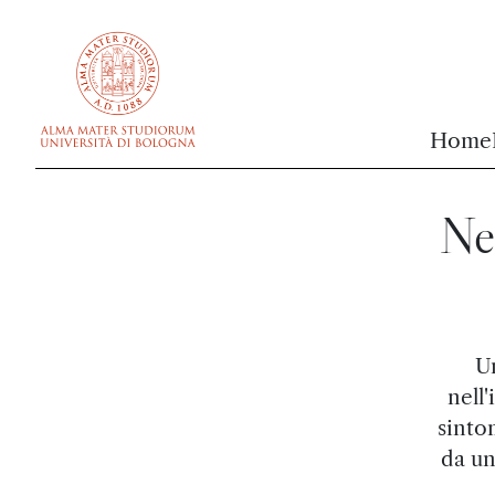
vai al contenuto della pagina
vai al menu di navigazione
Home
Nel
U
nell
sinto
da un