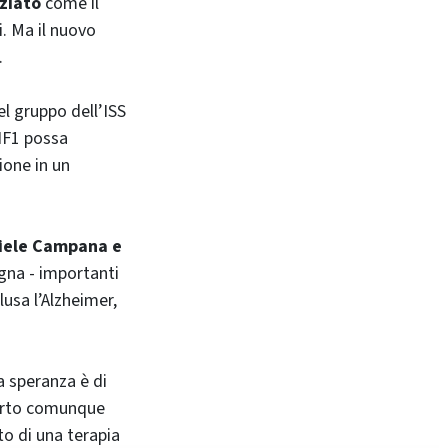
nziato
come il
i. Ma il nuovo
.
el gruppo dell’ISS
NF1 possa
ione in un
riele Campana e
ogna - importanti
usa l’Alzheimer,
La speranza è di
certo comunque
o di una terapia