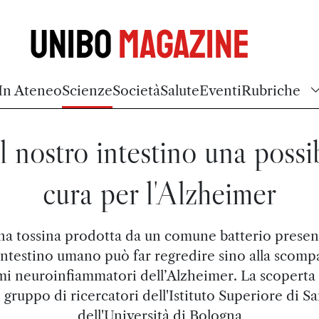
Unibo
Magazine
In Ateneo
Scienze
Società
Salute
Eventi
Rubriche
 nostro intestino una possi
cura per l'Alzheimer
na tossina prodotta da un comune batterio presen
'intestino umano può far regredire sino alla scompa
mi neuroinfiammatori dell’Alzheimer. La scoperta 
 gruppo di ricercatori dell'Istituto Superiore di Sa
dell'Università di Bologna