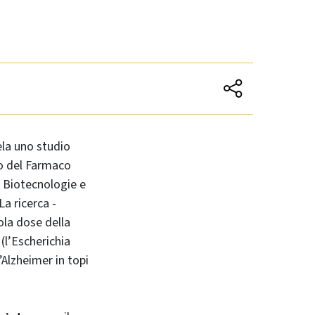
vela uno studio
to del Farmaco
e Biotecnologie e
a ricerca -
la dose della
(l’Escherichia
’Alzheimer in topi