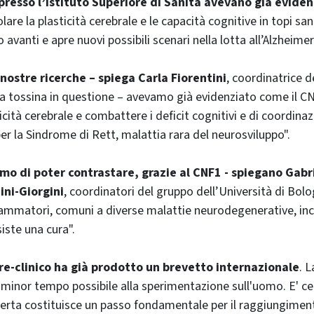
presso l’Istituto Superiore di Sanità avevano già evide
re la plasticità cerebrale e le capacità cognitive in topi san
 avanti e apre nuovi possibili scenari nella lotta all’Alzheimer
 nostre ricerche – spiega Carla Fiorentini
, coordinatrice d
la tossina in questione – avevamo già evidenziato come il C
icità cerebrale e combattere i deficit cognitivi e di coordinaz
r la Sindrome di Rett, malattia rara del neurosviluppo".
mo di poter contrastare, grazie al CNF1 - spiegano Gab
ni-Giorgini
, coordinatori del gruppo dell’Università di Bol
ammatori, comuni a diverse malattie neurodegenerative, incl
siste una cura".
re-clinico ha già prodotto un brevetto internazionale
. 
l minor tempo possibile alla sperimentazione sull'uomo. E' 
erta costituisce un passo fondamentale per il raggiungiment