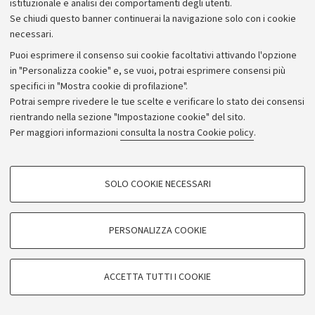
istituzionale e analisi dei comportamenti degli utenti.
Se chiudi questo banner continuerai la navigazione solo con i cookie
necessari.
Archivio
Puoi esprimere il consenso sui cookie facoltativi attivando l'opzione
in "Personalizza cookie" e, se vuoi, potrai esprimere consensi più
Comunicati stampa
specifici in "Mostra cookie di profilazione".
Redazione
Potrai sempre rivedere le tue scelte e verificare lo stato dei consensi
rientrando nella sezione "Impostazione cookie" del sito.
Rassegna stampa
Per maggiori informazioni
consulta la nostra Cookie policy
.
Seguici su:
COOKIE DI PROFILAZIONE - FACOLTATIVI
SOLO COOKIE NECESSARI
Si tratta di cookie utilizzati per analizzare le caratteristiche della navigazione
degli utenti, creare profili in base al loro comportamento sul sito, per analisi
di marketing.
PERSONALIZZA COOKIE
© Copyright 2026 - ALMA MATER STUDIORUM - Università di
Mostra cookie di profilazione
Bologna - Via Zamboni, 33 - 40126 Bologna - PI: 01131710376 -
Google/Youtube Video
CF: 80007010376
COOKIE TECNICI - NECESSARI
ACCETTA TUTTI I COOKIE
Facebook
Privacy
Note legali
Impostazioni Cookie
Si tratta di cookie tecnici utilizzati, a titolo esemplificativo, per il corretto
Vimeo
funzionamento del sito, salvare le preferenze di navigazione, per il