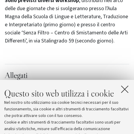
Sono previsti diversi workshop
, distribuiti nell’arco
delle due giornate che si svolgeranno presso l’Aula
Magna della Scuola di Lingue e Letterature, Traduzione
e Interpretariato (primo giorno) e presso il centro
sociale ‘Senza Filtro – Centro di Smistamento delle Arti
Differenti’, in via Stalingrado 59 (secondo giorno).
Allegati
La locandina
[122.7 KB]
Questo sito web utilizza i cookie
Il programma
[94.6 KB]
Nel nostro sito utilizziamo sia cookie tecnici necessari per il suo
NipPop su Facebook
funzionamento, sia cookie e altri strumenti di tracciamento facoltativi
che potrai attivare solo con il tuo consenso.
Cookie e altri strumenti di tracciamento facoltativi sono usati per
analisi statistiche, misure sull'efficacia della comunicazione