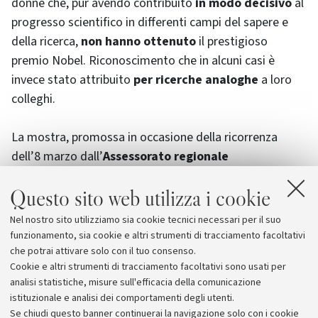
donne che, pur avendo contribuito
in modo decisivo
al
progresso scientifico in differenti campi del sapere e
della ricerca,
non hanno ottenuto
il prestigioso
premio Nobel. Riconoscimento che in alcuni casi è
invece stato attribuito
per ricerche analoghe
a loro
colleghi.
La mostra, promossa in occasione della ricorrenza
dell’8 marzo dall’
Assessorato regionale
all’Università e alle Pari opportunità
e
Questo sito web utilizza i cookie
dall’
Università di Bologna
, e curata da
Lorenza
Accusani
, potrà essere visitata
anche nella domenica
Nel nostro sito utilizziamo sia cookie tecnici necessari per il suo
e nel lunedì di Pasqua
, negli orari 10.30-13.30 e 14.30-
funzionamento, sia cookie e altri strumenti di tracciamento facoltativi
17.30.
che potrai attivare solo con il tuo consenso.
Cookie e altri strumenti di tracciamento facoltativi sono usati per
analisi statistiche, misure sull'efficacia della comunicazione
istituzionale e analisi dei comportamenti degli utenti.
Se chiudi questo banner continuerai la navigazione solo con i cookie