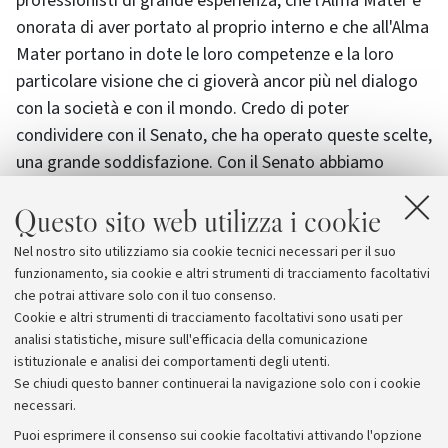
professionisti di grande esperienza, che l'Alma Mater è
onorata di aver portato al proprio interno e che all'Alma
Mater portano in dote le loro competenze e la loro
particolare visione che ci gioverà ancor più nel dialogo
con la società e con il mondo. Credo di poter
condividere con il Senato, che ha operato queste scelte,
una grande soddisfazione. Con il Senato abbiamo
condiviso anche il rammarico che inevitabilmente si
Questo sito web utilizza i cookie
accompagna alle necessità di una scelta, che ha
significato rinunciare a persone di altissimo valore che
Nel nostro sito utilizziamo sia cookie tecnici necessari per il suo
si erano generosamente offerte per portare il proprio
funzionamento, sia cookie e altri strumenti di tracciamento facoltativi
contributo al nostro Ateneo".
che potrai attivare solo con il tuo consenso.
Cookie e altri strumenti di tracciamento facoltativi sono usati per
analisi statistiche, misure sull'efficacia della comunicazione
istituzionale e analisi dei comportamenti degli utenti.
Se chiudi questo banner continuerai la navigazione solo con i cookie
necessari.
Archivio
Puoi esprimere il consenso sui cookie facoltativi attivando l'opzione