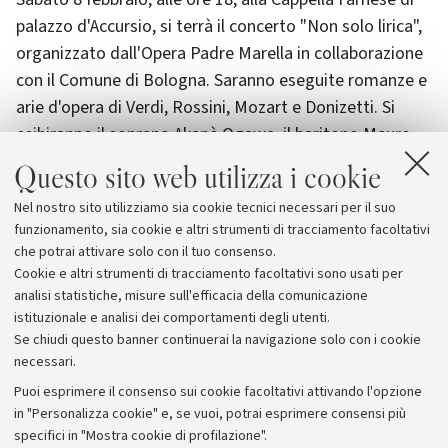
palazzo d'Accursio, si terrà il concerto "Non solo lirica",
organizzato dall'Opera Padre Marella in collaborazione
con il Comune di Bologna. Saranno eseguite romanze e
arie d'opera di Verdi, Rossini, Mozart e Donizetti. Si
esibiranno il soprano Akanè Ogawa, il baritono Mauro
Marchetto, il baritono Loris Bertolo. La presentazione
Questo sito web utilizza i cookie
del concerto è affidata al baritono Tiziano Tomassone,
Nel nostro sito utilizziamo sia cookie tecnici necessari per il suo
mentre i maestri accompagnatori sono i baritoni Marco
funzionamento, sia cookie e altri strumenti di tracciamento facoltativi
Belluzzi e Andrea Leo. Il concerto è ad ingresso libero
che potrai attivare solo con il tuo consenso.
fino ad esaurimento dei posti.
Cookie e altri strumenti di tracciamento facoltativi sono usati per
analisi statistiche, misure sull'efficacia della comunicazione
istituzionale e analisi dei comportamenti degli utenti.
Se chiudi questo banner continuerai la navigazione solo con i cookie
necessari.
Archivio
Puoi esprimere il consenso sui cookie facoltativi attivando l'opzione
in "Personalizza cookie" e, se vuoi, potrai esprimere consensi più
Comunicati stampa
specifici in "Mostra cookie di profilazione".