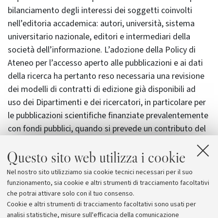
bilanciamento degli interessi dei soggetti coinvolti
nell’editoria accademica: autori, università, sistema
universitario nazionale, editori e intermediari della
società dell’informazione. L’adozione della Policy di
Ateneo per l’accesso aperto alle pubblicazioni e ai dati
della ricerca ha pertanto reso necessaria una revisione
dei modelli di contratti di edizione già disponibili ad
uso dei Dipartimenti e dei ricercatori, in particolare per
le pubblicazioni scientifiche finanziate prevalentemente
con fondi pubblici, quando si prevede un contributo del
Dipartimento o di altro ente pubblico alle spese di
Questo sito web utilizza i cookie
pubblicazione ovvero in tutti i casi in cui i regolamenti
e/o i bandi per il finanziamento a progetti di ricerca
Nel nostro sito utilizziamo sia cookie tecnici necessari per il suo
prevedano una clausola che impone l’accesso aperto
funzionamento, sia cookie e altri strumenti di tracciamento facoltativi
quale condizione per l’erogazione del finanziamento.
che potrai attivare solo con il tuo consenso.
Cookie e altri strumenti di tracciamento facoltativi sono usati per
analisi statistiche, misure sull'efficacia della comunicazione