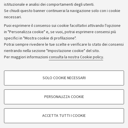
istituzionale e analisi dei comportamenti degli utenti.
Se chiudi questo banner continuerai la navigazione solo con i cookie
necessari.
Archivio
Puoi esprimere il consenso sui cookie facoltativi attivando l'opzione
in "Personalizza cookie" e, se vuoi, potrai esprimere consensi più
Comunicati stampa
specifici in "Mostra cookie di profilazione".
Redazione
Potrai sempre rivedere le tue scelte e verificare lo stato dei consensi
rientrando nella sezione "Impostazione cookie" del sito.
Rassegna stampa
Per maggiori informazioni
consulta la nostra Cookie policy
.
Seguici su:
COOKIE DI PROFILAZIONE - FACOLTATIVI
SOLO COOKIE NECESSARI
Si tratta di cookie utilizzati per analizzare le caratteristiche della navigazione
degli utenti, creare profili in base al loro comportamento sul sito, per analisi
di marketing.
PERSONALIZZA COOKIE
© Copyright 2026 - ALMA MATER STUDIORUM - Università di
Mostra cookie di profilazione
Bologna - Via Zamboni, 33 - 40126 Bologna - PI: 01131710376 -
Google/Youtube Video
CF: 80007010376
COOKIE TECNICI - NECESSARI
ACCETTA TUTTI I COOKIE
Facebook
Privacy
Note legali
Impostazioni Cookie
Si tratta di cookie tecnici utilizzati, a titolo esemplificativo, per il corretto