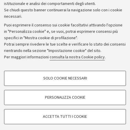
istituzionale e analisi dei comportamenti degli utenti.
Se chiudi questo banner continuerai la navigazione solo con i cookie
necessari.
Archivio
Puoi esprimere il consenso sui cookie facoltativi attivando l'opzione
in "Personalizza cookie" e, se vuoi, potrai esprimere consensi più
Comunicati stampa
specifici in "Mostra cookie di profilazione".
Redazione
Potrai sempre rivedere le tue scelte e verificare lo stato dei consensi
rientrando nella sezione "Impostazione cookie" del sito.
Rassegna stampa
Per maggiori informazioni
consulta la nostra Cookie policy
.
Seguici su:
COOKIE DI PROFILAZIONE - FACOLTATIVI
SOLO COOKIE NECESSARI
Si tratta di cookie utilizzati per analizzare le caratteristiche della navigazione
degli utenti, creare profili in base al loro comportamento sul sito, per analisi
di marketing.
PERSONALIZZA COOKIE
© Copyright 2026 - ALMA MATER STUDIORUM - Università di
Mostra cookie di profilazione
Bologna - Via Zamboni, 33 - 40126 Bologna - PI: 01131710376 -
Google/Youtube Video
CF: 80007010376
COOKIE TECNICI - NECESSARI
ACCETTA TUTTI I COOKIE
Facebook
Privacy
Note legali
Impostazioni Cookie
Si tratta di cookie tecnici utilizzati, a titolo esemplificativo, per il corretto