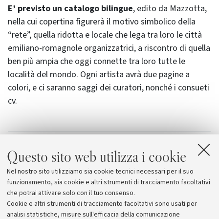
E’ previsto un catalogo bilingue
, edito da Mazzotta,
nella cui copertina figurerà il motivo simbolico della
“rete”, quella ridotta e locale che lega tra loro le città
emiliano-romagnole organizzatrici, a riscontro di quella
ben più ampia che oggi connette tra loro tutte le
località del mondo. Ogni artista avrà due pagine a
colori, e ci saranno saggi dei curatori, nonché i consueti
cv.
Allegati
Questo sito web utilizza i cookie
Elenco degli artisti che partecipno
Nel nostro sito utilizziamo sia cookie tecnici necessari per il suo
all'esposizione
[254.0 KB]
funzionamento, sia cookie e altri strumenti di tracciamento facoltativi
che potrai attivare solo con il tuo consenso.
Cookie e altri strumenti di tracciamento facoltativi sono usati per
analisi statistiche, misure sull'efficacia della comunicazione