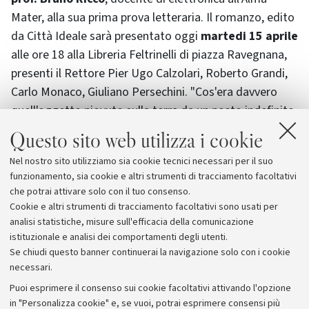
Mater, alla sua prima prova letteraria. Il romanzo, edito
da Città Ideale sarà presentato oggi
martedi 15 aprile
alle ore 18 alla Libreria Feltrinelli di piazza Ravegnana,
presenti il Rettore Pier Ugo Calzolari, Roberto Grandi,
Carlo Monaco, Giuliano Persechini. "Cos'era davvero
quell'oggetto piovuto sulla terra da un posto indefinito
dello spazio?: questo il quesito iniziale del romanzo,
Questo sito web utilizza i cookie
che potrebbe essere impropriamente definito di
Nel nostro sito utilizziamo sia cookie tecnici necessari per il suo
"fantascienza" ma forse meglio di scienza e di
funzionamento, sia cookie e altri strumenti di tracciamento facoltativi
coscienza (quella di chi fa ricerca) di fronte all'impulso
che potrai attivare solo con il tuo consenso.
profondo di "capire".
Cookie e altri strumenti di tracciamento facoltativi sono usati per
analisi statistiche, misure sull'efficacia della comunicazione
istituzionale e analisi dei comportamenti degli utenti.
Se chiudi questo banner continuerai la navigazione solo con i cookie
necessari.
Archivio
Puoi esprimere il consenso sui cookie facoltativi attivando l'opzione
in "Personalizza cookie" e, se vuoi, potrai esprimere consensi più
Comunicati stampa