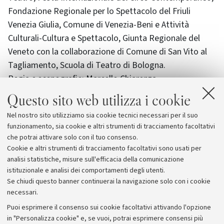
Fondazione Regionale per lo Spettacolo del Friuli
Venezia Giulia, Comune di Venezia-Beni e Attività
Culturali-Cultura e Spettacolo, Giunta Regionale del
Veneto con la collaborazione di Comune di San Vito al
Tagliamento, Scuola di Teatro di Bologna.
Regia e scenografie: Marcello Chiarenza.
Collaborazione alla regia: Michele Modesto Casarin
Questo sito web utilizza i cookie
Musiche originali: Carlo Cialdo Capelli
Nel nostro sito utilizziamo sia cookie tecnici necessari per il suo
Movimenti coreografici: Giorgio Rossi
funzionamento, sia cookie e altri strumenti di tracciamento facoltativi
Consulenza ai testi: Giovanni Battista Storti
che potrai attivare solo con il tuo consenso.
Direzione artistica: Alessandro Serena
Cookie e altri strumenti di tracciamento facoltativi sono usati per
analisi statistiche, misure sull'efficacia della comunicazione
istituzionale e analisi dei comportamenti degli utenti.
Se chiudi questo banner continuerai la navigazione solo con i cookie
necessari.
Archivio
Puoi esprimere il consenso sui cookie facoltativi attivando l'opzione
in "Personalizza cookie" e, se vuoi, potrai esprimere consensi più
Comunicati stampa