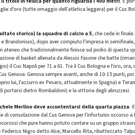
il titolo in feluca per quanto riguarda i 400 metri
. E por
lie d'oro (tutte omaggio dell'atletica leggera) per il Cus Bo
ultato storico) la squadra di calcio a 5
, che cede in finale
i e Brandonisio), dopo aver compiuto l'impresa in semifinale,
un ateneo che tradizionalmente finisce sul podio di questa sp
mazione di basket allenata da Alessio Fasone che batte (rima
o) il Cus Napoli per 71 a 61. Tra il Cus Bologna e l'oro, ora, 
Cus Genova. Genova sempre avanti, anche di 10-15 punti, poi il
oprio lui, l'azzurro ex Pesaro, attualmente in Spagna) e Ter
i portarsi dietro Rombaldoni) e la vittoria degli abruzzesi.
Michele Merlino deve accontentarsi della quarta piazza
. 
ale di consolazione dal Cus Genova per l'infortunio occorso a
iancorossi che pure hanno potuto contare su un gruppo straor
 Federico Nigro detto Alce; Marcello Rita, ribattezzato Talp