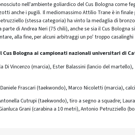
nosciuto nell'ambiente goliardico del Cus Bologna come feg
otti anche i pugili. Il mediomassimo Attilio Trane è in finale p
truzziello (stessa categoria) ha vinto la medaglia di bronzo.
parte di Andrea Neri (75 chili), anche se sia il Cus Bologna s
are, alla fine, per alcuni arbitraggi un po' troppo casalinghi e.
l Cus Bologna ai campionati nazionali universitari di Ca
lla Di Vincenzo (marcia), Ester Balassini (lancio del martello),
Daniele Frascari (taekwondo), Marco Nicoletti (marcia), calc
Antonella Cutrupi (taekwondo), tiro a segno a squadre; Laura
Gianluca Grani (carabina a 10 metri), Antonio Petruzziello (bo