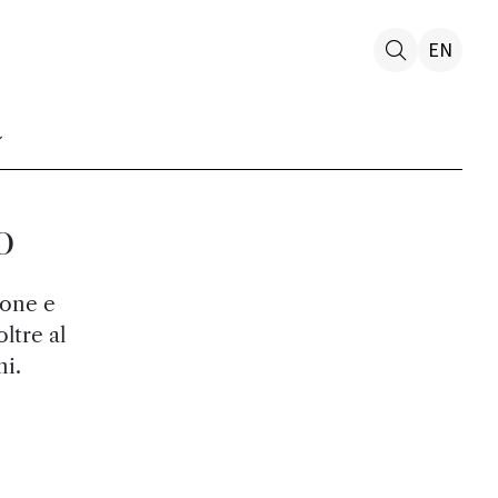
EN
o
ione e
ltre al
ni.