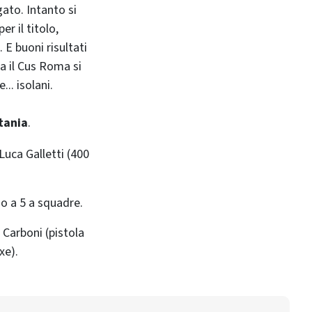
ato. Intanto si
er il titolo,
 E buoni risultati
ia il Cus Roma si
.. isolani.
tania
.
 Luca Galletti (400
io a 5 a squadre.
 Carboni (pistola
xe).