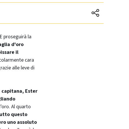
E proseguirà la
glia d'oro
issare il
ticolarmente cara
azie alle leve di
 capitana, Ester
gliando
'oro. Al quarto
utto questo
mero uno assoluto