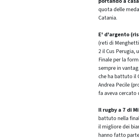
portando a casa 
quota delle medag
Catania.
E' d'argento (ris
(reti di Menghett
2 il Cus Perugia, 
Finale per la for
sempre in vantaggi
che ha battuto il 
Andrea Pecile (pr
fa aveva cercato d
Il rugby a 7 di 
battuto nella fin
il migliore dei b
hanno fatto parte