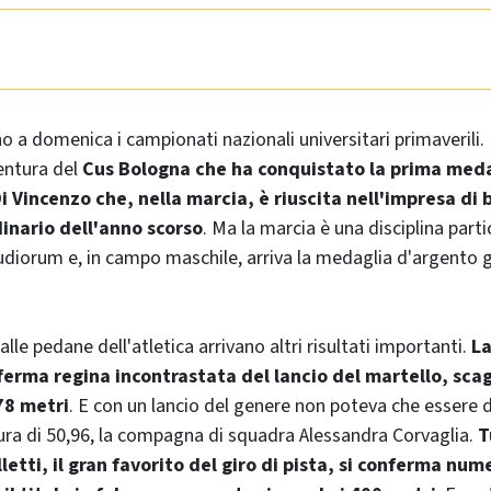
o a domenica i campionati nazionali universitari primaverili. 
entura del
Cus Bologna che ha conquistato la prima meda
Di Vincenzo che, nella marcia, è riuscita nell'impresa di b
inario dell'anno scorso
. Ma la marcia è una disciplina par
udiorum e, in campo maschile, arriva la medaglia d'argento gr
alle pedane dell'atletica arrivano altri risultati importanti.
La
nferma regina incontrastata del lancio del martello, sca
78 metri
. E con un lancio del genere non poteva che essere d
ura di 50,96, la compagna di squadra Alessandra Corvaglia.
T
etti, il gran favorito del giro di pista, si conferma nu