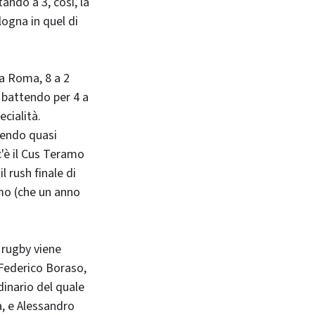
tando a 3, così, la
logna in quel di
 a Roma, 8 a 2
 battendo per 4 a
ecialità.
nendo quasi
c'è il Cus Teramo
 rush finale di
amo (che un anno
Il rugby viene
 Federico Boraso,
dinario del quale
a, e Alessandro