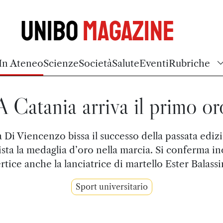
Unibo
Magazine
In Ateneo
Scienze
Società
Salute
Eventi
Rubriche
A Catania arriva il primo or
la Di Viencenzo bissa il successo della passata ediz
sta la medaglia d’oro nella marcia. Si conferma ino
rtice anche la lanciatrice di martello Ester Balassi
Sport universitario