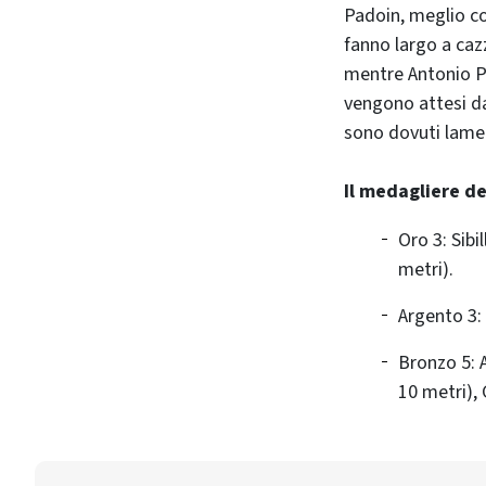
Padoin, meglio co
fanno largo a cazz
mentre Antonio Pe
vengono attesi da 
sono dovuti lament
Il medagliere de
Oro 3: Sibi
metri).
Argento 3: 
Bronzo 5: 
10 metri), 