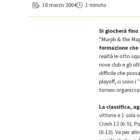
18 marzo 2004
1 minuto
Si giocherà fino
"Murph & the Mag
formazione che 
realtà le otto sq
nove club e gli ul
difficile che poss
playoff, ci sono 
torneo organizzat
La classifica, a
vittorie e 1 sola 
Crash 12 (6-5); P
(0-13). Va per al