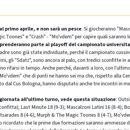
 al primo aprile, e non sarà un pesce
. Si giocheranno "Masca
ic Toones" e "Crash" - "Mo'vdem" per capire quali saranno 
prenderanno parte ai playoff del campionato universita
uadre sono già state individuate, perché il campionato cuss
timi, gli "Sdatz", sono ancora al palo, con tredici sconfitte in 
ano rifarsi in tempo. Anche perché, davanti a loro, con l'ultim
i "Mo'vdem" che di punti ne hanno sei ma che, rispetto alla Ce
o dal Cus Bologna, hanno disputato anche tre incontri in m
ggiornata all'ultimo turno, vede questa situazione
: Outs
sconfitta); Last Minute 18 (9-3); Mascalzoni Latini 16 (8-4); Bo
utsarades 8 (4-6); Murph & The Magic Toones 8 (4-7); Mo'vde
tro ricordato che le prime due formazioni saranno ammesse d