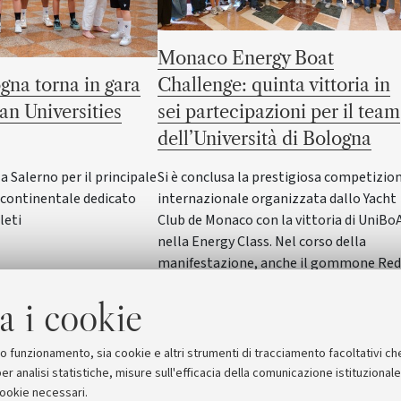
Monaco Energy Boat
gna torna in gara
Challenge: quinta vittoria in
an Universities
sei partecipazioni per il team
dell’Università di Bologna
Salerno per il principale
Si è conclusa la prestigiosa competizio
ontinentale dedicato
internazionale organizzata dallo Yacht
leti
Club de Monaco con la vittoria di UniBo
nella Energy Class. Nel corso della
manifestazione, anche il gommone Red
Wave dell'Alma Mater ha vinto nella
a i cookie
SeaLab Class. Il Rettore Giovanni Molari
ha incontrato studentesse e studenti in
Rettorato
suo funzionamento, sia cookie e altri strumenti di tracciamento facoltativi ch
er analisi statistiche, misure sull'efficacia della comunicazione istituzional
cookie necessari.