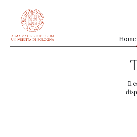
vai al contenuto della pagina
vai al menu di navigazione
Home
T
Il 
disp