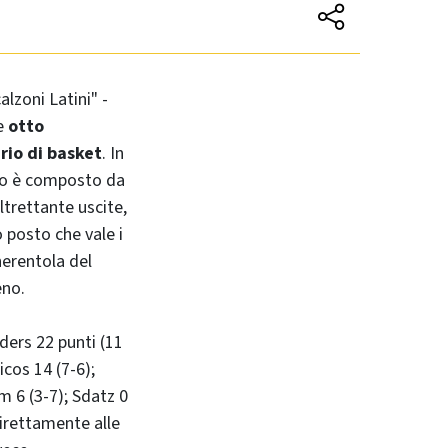
lzoni Latini" -
le
otto
rio di basket
. In
ino è composto da
altrettante uscite,
o posto che vale i
nerentola del
eno.
iders 22 punti (11
icos 14 (7-6);
m 6 (3-7); Sdatz 0
irettamente alle