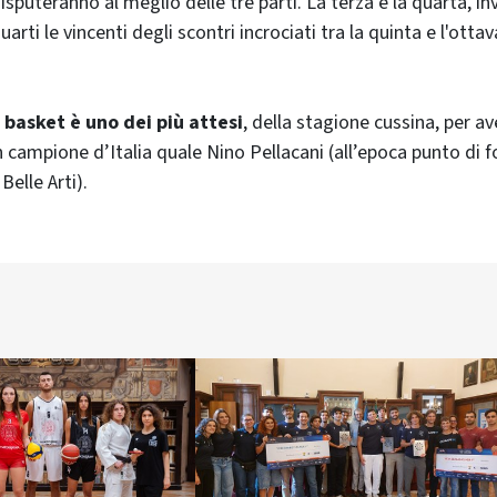
disputeranno al meglio delle tre parti. La terza e la quarta, in
arti le vincenti degli scontri incrociati tra la quinta e l'ottav
 basket è uno dei più attesi
, della stagione cussina, per av
 campione d’Italia quale Nino Pellacani (all’epoca punto di f
Belle Arti).