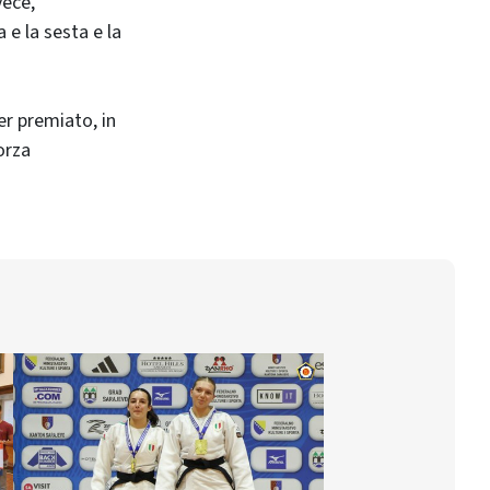
vece,
a e la sesta e la
er premiato, in
orza