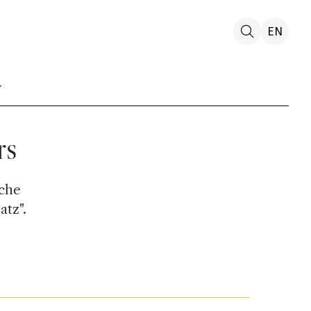
EN
rs
 che
atz".