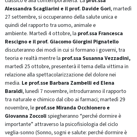
classico e alla contemporaneità. La
prof.ssa
Alessandra Scagliarini e il prof. Davide Gori
, martedì
27 settembre, si occuperanno della salute unica e
quindi del rapporto tra uomo, animale e
ambiente. Martedì 4 ottobre, la
prof.ssa Francesca
Rescigno e il prof. Giacomo Giorgini Pignatello
discuteranno dei modi in cui si formano i governi, tra
teoria e realtà mentre la
prof.ssa Susanna Vezzadini,
martedì 25 ottobre, presenterà il tema della vittima in
relazione alla spettacolarizzazione del dolore nei
media.
Le prof.sse Barbara Zambelli ed Elena
Baraldi
, lunedì 7 novembre, introdurranno il rapporto
tra naturale e chimico dal cibo ai farmaci; martedì 29
novembre, le
prof.sse Miranda Occhionero e
Giovanna Zoccoli
spiegheranno “perché dormire è
importante” attraverso la psicofisiologia del ciclo
veglia-sonno (Sonno, sogni e salute: perché dormire è