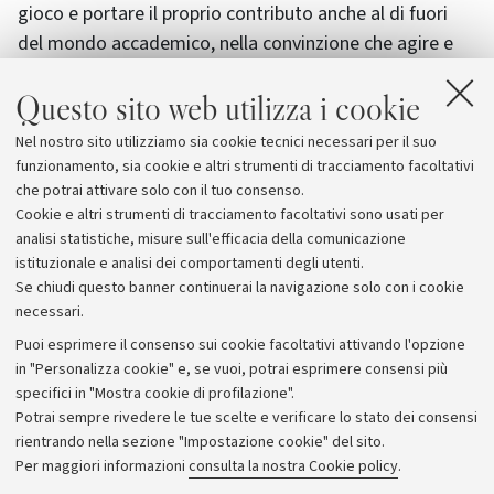
gioco e portare il proprio contributo anche al di fuori
del mondo accademico, nella convinzione che agire e
comunicare nella società, l’impegno pubblico, non sia
Questo sito web utilizza i cookie
meno importante delle altre missioni cui
tradizionalmente sono impegnati i docenti universitari:
Nel nostro sito utilizziamo sia cookie tecnici necessari per il suo
accrescere le conoscenze (ricerca) e trasmetterle alle
funzionamento, sia cookie e altri strumenti di tracciamento facoltativi
nuove generazioni (didattica).
che potrai attivare solo con il tuo consenso.
Cookie e altri strumenti di tracciamento facoltativi sono usati per
analisi statistiche, misure sull'efficacia della comunicazione
istituzionale e analisi dei comportamenti degli utenti.
Se chiudi questo banner continuerai la navigazione solo con i cookie
necessari.
Archivio
Puoi esprimere il consenso sui cookie facoltativi attivando l'opzione
in "Personalizza cookie" e, se vuoi, potrai esprimere consensi più
Comunicati stampa
specifici in "Mostra cookie di profilazione".
Redazione
Potrai sempre rivedere le tue scelte e verificare lo stato dei consensi
rientrando nella sezione "Impostazione cookie" del sito.
Rassegna stampa
Per maggiori informazioni
consulta la nostra Cookie policy
.