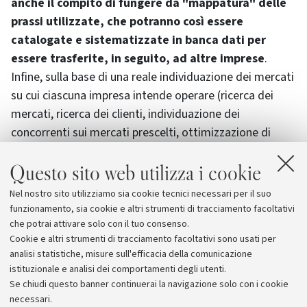
anche il compito di fungere da "mappatura" delle
prassi utilizzate, che potranno così essere
catalogate e sistematizzate in banca dati per
essere trasferite, in seguito, ad altre imprese
.
Infine, sulla base di una reale individuazione dei mercati
su cui ciascuna impresa intende operare (ricerca dei
mercati, ricerca dei clienti, individuazione dei
concorrenti sui mercati prescelti, ottimizzazione di
risorse e investimenti, etc.) e l’attestazione della
Questo sito web utilizza i cookie
validità del progetto, con l’affiancamento dei
"
temporary export manager
", si procederà
Nel nostro sito utilizziamo sia cookie tecnici necessari per il suo
all’attuazione operativa del piano di
funzionamento, sia cookie e altri strumenti di tracciamento facoltativi
internazionalizzazione.
che potrai attivare solo con il tuo consenso.
Cookie e altri strumenti di tracciamento facoltativi sono usati per
analisi statistiche, misure sull'efficacia della comunicazione
istituzionale e analisi dei comportamenti degli utenti.
Se chiudi questo banner continuerai la navigazione solo con i cookie
necessari.