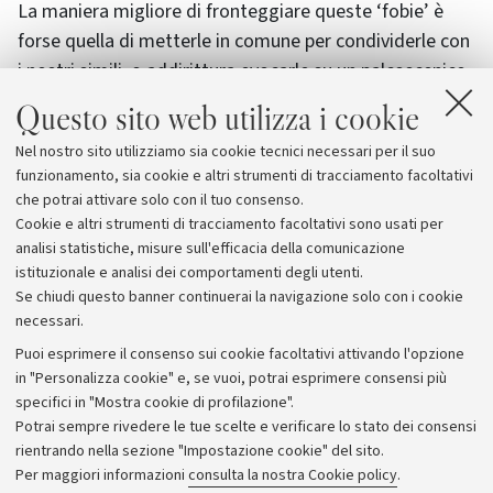
La maniera migliore di fronteggiare queste ‘fobie’ è
forse quella di metterle in comune per condividerle con
i nostri simili, o addirittura evocarle su un palcoscenico
per sentirle rimbalzare nelle parole di scrittori celebri,
Questo sito web utilizza i cookie
riconoscerle insieme nella speranza di poterle poi
Nel nostro sito utilizziamo sia cookie tecnici necessari per il suo
chiudere dietro un sipario. Brani tratti dalla grande
funzionamento, sia cookie e altri strumenti di tracciamento facoltativi
letteratura fungeranno da contrappunto suggestivo al
che potrai attivare solo con il tuo consenso.
tema della serata.
Cookie e altri strumenti di tracciamento facoltativi sono usati per
analisi statistiche, misure sull'efficacia della comunicazione
istituzionale e analisi dei comportamenti degli utenti.
Se chiudi questo banner continuerai la navigazione solo con i cookie
necessari.
Archivio
Puoi esprimere il consenso sui cookie facoltativi attivando l'opzione
in "Personalizza cookie" e, se vuoi, potrai esprimere consensi più
Comunicati stampa
specifici in "Mostra cookie di profilazione".
Redazione
Potrai sempre rivedere le tue scelte e verificare lo stato dei consensi
rientrando nella sezione "Impostazione cookie" del sito.
Rassegna stampa
Per maggiori informazioni
consulta la nostra Cookie policy
.