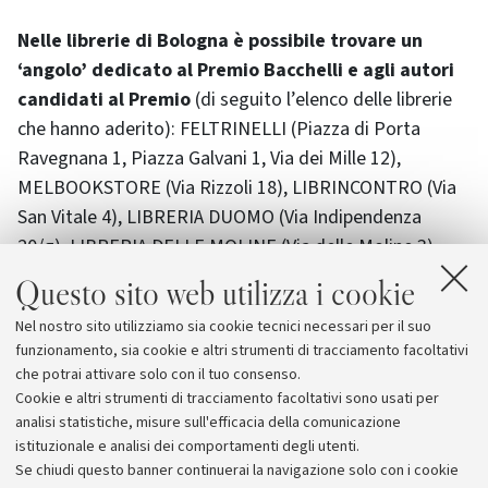
Nelle librerie di Bologna è possibile trovare un
‘angolo’ dedicato al Premio Bacchelli e agli autori
candidati al Premio
(di seguito l’elenco delle librerie
che hanno aderito): FELTRINELLI (Piazza di Porta
Ravegnana 1, Piazza Galvani 1, Via dei Mille 12),
MELBOOKSTORE (Via Rizzoli 18), LIBRINCONTRO (Via
San Vitale 4), LIBRERIA DUOMO (Via Indipendenza
20/g), LIBRERIA DELLE MOLINE (Via delle Moline 3),
LIBRERIA IL PORTICO (Via Rizzoli 3), LIBRERIA
Questo sito web utilizza i cookie
PICKWICK (Galleria 2 Agosto 1980 3/c-d), LIBRERIA S.
Nel nostro sito utilizziamo sia cookie tecnici necessari per il suo
ORSOLA (Via Massarenti 48), MINERVA (Via Castiglione
funzionamento, sia cookie e altri strumenti di tracciamento facoltativi
13), LIBRERIA NANNI (Via dei Musei 8), MONDADORI
che potrai attivare solo con il tuo consenso.
(aeroporto e Strada Maggiore).
Cookie e altri strumenti di tracciamento facoltativi sono usati per
analisi statistiche, misure sull'efficacia della comunicazione
istituzionale e analisi dei comportamenti degli utenti.
Se chiudi questo banner continuerai la navigazione solo con i cookie