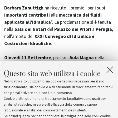
Barbara Zanuttigh
ha ricevuto il premio "per i suoi
importanti contributi
alla
meccanica dei fluidi
applicata all'idraulica
". La proclamazione si è tenuta
nella
Sala dei Notari
del
Palazzo dei Priori
a
Perugia
,
nell'ambito del
XXXI Convegno di Idraulica e
Costruzioni Idrauliche
.
Giovedì 11 Settembre
, presso l'
Aula Magna
della
Facoltà di Ingegneria
a
Perugia
, la vincitrice ha
Questo sito web utilizza i cookie
tenuto una
lecture
dal titolo "
Onde a fronte ripido in
canali e spiagge
" inerente le tematiche di ricerca
Nel nostro sito utilizziamo sia cookie tecnici necessari per il suo
affrontate nei suoi dieci anni di attività universitaria
funzionamento, sia cookie e altri strumenti di tracciamento facoltativi
post-laurea.
che potrai attivare solo con il tuo consenso.
Cookie e altri strumenti di tracciamento facoltativi sono usati per
analisi statistiche, misure sull'efficacia della comunicazione
istituzionale e analisi dei comportamenti degli utenti.
Se chiudi questo banner continuerai la navigazione solo con i cookie