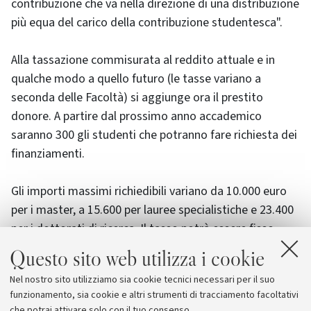
contribuzione che va nella direzione di una distribuzione
più equa del carico della contribuzione studentesca".
Alla tassazione commisurata al reddito attuale e in
qualche modo a quello futuro (le tasse variano a
seconda delle Facoltà) si aggiunge ora il prestito
donore. A partire dal prossimo anno accademico
saranno 300 gli studenti che potranno fare richiesta dei
finanziamenti.
Gli importi massimi richiedibili variano da 10.000 euro
per i master, a 15.600 per lauree specialistiche e 23.400
per i dottorati di ricerca. Il tasso potrà essere fisso
oppure variabile. Da uno a 15 anni il periodo di
Questo sito web utilizza i cookie
rimborso. Cosa ci vuole per richiedere il prestito? Ci
Nel nostro sito utilizziamo sia cookie tecnici necessari per il suo
vogliono la cittadinanza italiana e la laurea di primo
funzionamento, sia cookie e altri strumenti di tracciamento facoltativi
livello. AllUniversità spetta il compito di garantire la
che potrai attivare solo con il tuo consenso.