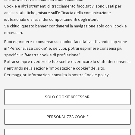
regolarità degli studi.
Cookie e altri strumenti di tracciamento facoltativi sono usati per
analisi statistiche, misure sull'efficacia della comunicazione
istituzionale e analisi dei comportamenti degli utenti.
Se chiudi questo banner continuerai la navigazione solo con i cookie
necessari.
Archivio
Puoi esprimere il consenso sui cookie facoltativi attivando l'opzione
in "Personalizza cookie" e, se vuoi, potrai esprimere consensi più
Comunicati stampa
specifici in "Mostra cookie di profilazione".
Redazione
Potrai sempre rivedere le tue scelte e verificare lo stato dei consensi
rientrando nella sezione "Impostazione cookie" del sito.
Rassegna stampa
Per maggiori informazioni
consulta la nostra Cookie policy
.
Seguici su:
COOKIE DI PROFILAZIONE - FACOLTATIVI
SOLO COOKIE NECESSARI
Si tratta di cookie utilizzati per analizzare le caratteristiche della navigazione
degli utenti, creare profili in base al loro comportamento sul sito, per analisi
di marketing.
PERSONALIZZA COOKIE
© Copyright 2026 - ALMA MATER STUDIORUM - Università di
Mostra cookie di profilazione
Bologna - Via Zamboni, 33 - 40126 Bologna - PI: 01131710376 -
Google/Youtube Video
CF: 80007010376