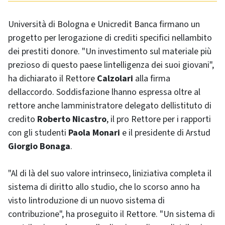
Università di Bologna e Unicredit Banca firmano un
progetto per lerogazione di crediti specifici nellambito
dei prestiti donore. "Un investimento sul materiale più
prezioso di questo paese lintelligenza dei suoi giovani",
ha dichiarato il Rettore
Calzolari
alla firma
dellaccordo. Soddisfazione lhanno espressa oltre al
rettore anche lamministratore delegato dellistituto di
credito
Roberto Nicastro
, il pro Rettore per i rapporti
con gli studenti
Paola Monari
e il presidente di Arstud
Giorgio Bonaga
.
"Al di là del suo valore intrinseco, liniziativa completa il
sistema di diritto allo studio, che lo scorso anno ha
visto lintroduzione di un nuovo sistema di
contribuzione", ha proseguito il Rettore. "Un sistema di