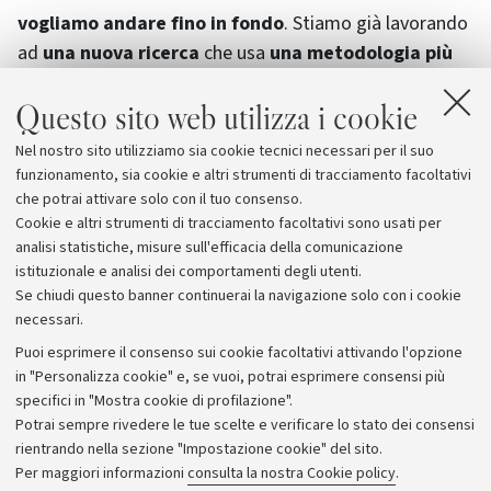
vogliamo andare fino in fondo
. Stiamo già lavorando
ad
una nuova ricerca
che usa
una metodologia più
rigorosa
, per vedere se i risultati tengono. Stavolta,
Questo sito web utilizza i cookie
non ci limiteremo a fare domande, ma chiederemo ai
partecipanti di
sottoporsi realmente ad
Nel nostro sito utilizziamo sia cookie tecnici necessari per il suo
un’esperienza spiacevole
, e vedremo come si
funzionamento, sia cookie e altri strumenti di tracciamento facoltativi
comporteranno".
che potrai attivare solo con il tuo consenso.
Cookie e altri strumenti di tracciamento facoltativi sono usati per
analisi statistiche, misure sull'efficacia della comunicazione
istituzionale e analisi dei comportamenti degli utenti.
Se chiudi questo banner continuerai la navigazione solo con i cookie
necessari.
Archivio
Puoi esprimere il consenso sui cookie facoltativi attivando l'opzione
in "Personalizza cookie" e, se vuoi, potrai esprimere consensi più
Comunicati stampa
specifici in "Mostra cookie di profilazione".
Redazione
Potrai sempre rivedere le tue scelte e verificare lo stato dei consensi
rientrando nella sezione "Impostazione cookie" del sito.
Rassegna stampa
Per maggiori informazioni
consulta la nostra Cookie policy
.