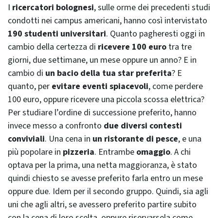
I
ricercatori bolognesi
, sulle orme dei precedenti studi
condotti nei campus americani, hanno così intervistato
190 studenti universitari
. Quanto pagheresti oggi in
cambio della certezza di
ricevere 100 euro
tra tre
giorni, due settimane, un mese oppure un anno? E in
cambio di
un bacio della tua star preferita
? E
quanto, per
evitare eventi spiacevoli
, come perdere
100 euro, oppure ricevere una piccola scossa elettrica?
Per studiare l’ordine di successione preferito, hanno
invece messo a confronto
due diversi contesti
conviviali
. Una cena in
un ristorante di pesce
, e una
più popolare in
pizzeria
. Entrambe
omaggio
. A chi
optava per la prima, una netta maggioranza, è stato
quindi chiesto se avesse preferito farla entro un mese
oppure due. Idem per il secondo gruppo. Quindi, sia agli
uni che agli altri, se avessero preferito partire subito
con la cena di loro scelta, oppure riservarsela come