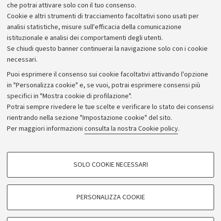
extraeuropeo.
che potrai attivare solo con il tuo consenso.
Cookie e altri strumenti di tracciamento facoltativi sono usati per
analisi statistiche, misure sull'efficacia della comunicazione
istituzionale e analisi dei comportamenti degli utenti.
Se chiudi questo banner continuerai la navigazione solo con i cookie
necessari.
Archivio
Puoi esprimere il consenso sui cookie facoltativi attivando l'opzione
in "Personalizza cookie" e, se vuoi, potrai esprimere consensi più
Comunicati stampa
specifici in "Mostra cookie di profilazione".
Redazione
Potrai sempre rivedere le tue scelte e verificare lo stato dei consensi
rientrando nella sezione "Impostazione cookie" del sito.
Rassegna stampa
Per maggiori informazioni
consulta la nostra Cookie policy
.
Seguici su:
COOKIE DI PROFILAZIONE - FACOLTATIVI
SOLO COOKIE NECESSARI
Si tratta di cookie utilizzati per analizzare le caratteristiche della navigazione
degli utenti, creare profili in base al loro comportamento sul sito, per analisi
di marketing.
PERSONALIZZA COOKIE
© Copyright 2026 - ALMA MATER STUDIORUM - Università di
Mostra cookie di profilazione
Bologna - Via Zamboni, 33 - 40126 Bologna - PI: 01131710376 -