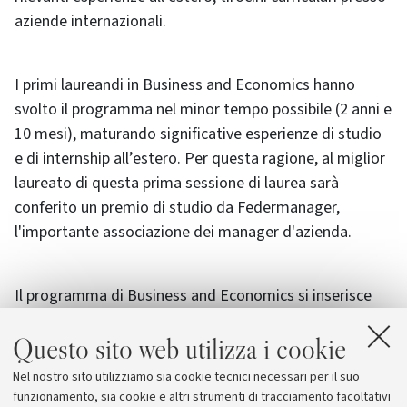
aziende internazionali.
I primi laureandi in Business and Economics hanno
svolto il programma nel minor tempo possibile (2 anni e
10 mesi), maturando significative esperienze di studio
e di internship all’estero. Per questa ragione, al miglior
laureato di questa prima sessione di laurea sarà
conferito un premio di studio da Federmanager,
l'importante associazione dei manager d'azienda.
Il programma di Business and Economics si inserisce
nel più ampio progetto di internazionalizzazione che
Questo sito web utilizza i cookie
l’Ateneo di Bologna sta sviluppando per offrire nuove
prospettive di apprendimento agli studenti locali e
Nel nostro sito utilizziamo sia cookie tecnici necessari per il suo
migliorare la sua attrattività in un contesto europeo ed
funzionamento, sia cookie e altri strumenti di tracciamento facoltativi