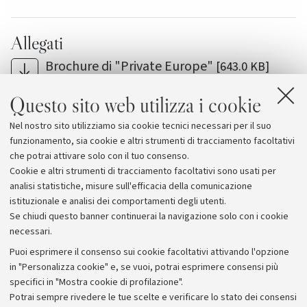
Allegati
Brochure di "Private Europe"
[643.0 KB]
Locandina di Private Europe
[729.3 KB]
Questo sito web utilizza i cookie
Associazione Home Movies: date, luoghi,
Nel nostro sito utilizziamo sia cookie tecnici necessari per il suo
immagini e commenti di "Private Europe"
funzionamento, sia cookie e altri strumenti di tracciamento facoltativi
che potrai attivare solo con il tuo consenso.
Cookie e altri strumenti di tracciamento facoltativi sono usati per
analisi statistiche, misure sull'efficacia della comunicazione
istituzionale e analisi dei comportamenti degli utenti.
Se chiudi questo banner continuerai la navigazione solo con i cookie
necessari.
Archivio
Puoi esprimere il consenso sui cookie facoltativi attivando l'opzione
in "Personalizza cookie" e, se vuoi, potrai esprimere consensi più
Comunicati stampa
specifici in "Mostra cookie di profilazione".
Redazione
Potrai sempre rivedere le tue scelte e verificare lo stato dei consensi